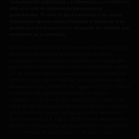
Comunicación publicitaria. La información contenida en
MODIFICADA EN CUALQUIER MOMENTO SIN PREVIO
este sitio web es únicamente para asesores
AVISO. AL ENTRAR EN ESTA SECCIÓN DE ESTE SITIO
profesionales. El valor de las inversiones y las rentas
WEB, USTED MUESTRA SU CONFORMIDAD CON
que puedan aportar puede disminuir o aumentar y es
NUESTRA EXCLUSIÓN, EN LA MEDIDA EN QUE SEA
posible que los inversores no recuperen la cantidad que
POSIBLE EN EL SISTEMA LEGAL DEL REINO UNIDO, DE
invirtieron en un principio.
CUALQUIER RESPONSABILIDAD, POR CUALESQUIERA
Emitido en Europa por Janus Henderson Investors. Janus
DAÑOS DIRECTOS, INDIRECTOS, PUNITIVOS,
Henderson Investors es el nombre bajo el cual se
EMERGENTES INCIDENTALES, ESPECIALES U OTROS
proporcionan los productos y servicios de inversión por
DAÑOS, INCLUYENDO, A TÍTULO ENUNCIATIVO PERO
parte de
Janus Henderson Investors International Limited
NO LIMITATIVO, LUCRO CESANTE, PÉRDIDA DE
(n.º de registro 3594615), Janus Henderson Investors UK
INGRESOS O DATOS DERIVADOS DE O
Limited (n.º de registro 906355), Janus Henderson Fund
RELACIONADOS CON EL USO QUE USTED HAGA Y LA
Management UK Limited (n.º de registro 2678531), Tabula
PUESTA A DISPOSICIÓN, POR NUESTRA PARTE, DE
Investment Management Limited (nº de registro
11286661), (cada una de ellas registrada en Inglaterra y
ESTE SITIO Y DE SU CONTENIDO,
Gales en 201 Bishopsgate, Londres EC2M 3AE y regulada
INDEPENDIENTEMENTE DEL TIPO DE ACCIÓN
por la Financial Conduct Authority)
y Janus Henderson
INICIADA, YA SEA POR RESPONSABILIDAD
Investors Europe S.A. (reg n.º B22848 en78, Avenue de la
CONTRACTUAL, CULPA EXTRACONTRACTUAL
Liberté, L-1930 Luxemburgo, Luxemburgo, y regulado por
(NEGLIGENCIA), DERIVADA DE ALGUNA GARANTÍA, DE
la Commission de Surveillance du Secteur Financier).
LEY O DE CUALQUIER OTRO TIPO, E