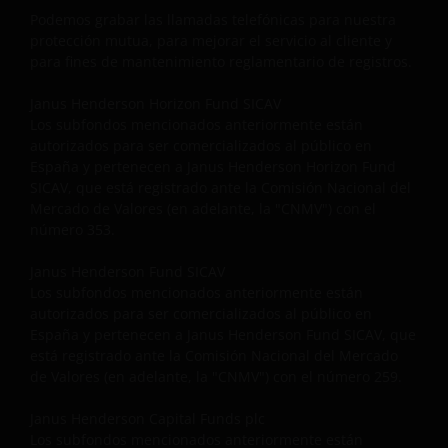
INDEPENDIENTEMENTE DE QUE HAYAMOS SIDO
Podemos grabar las llamadas telefónicas para nuestra
protección mutua, para mejorar el servicio al cliente y
ADVERTIDOS SOBRE LA POSIBILIDAD DE DICHOS
para fines de mantenimiento reglamentario de registros.
DAÑOS SE PRODUZCAN. AL TRATARSE DE
CONDICIONES INELUDIBLES. SI USTED ESTÁ
Janus Henderson Horizon Fund SICAV
DISCONFORME CON ALGUNA SECCIÓN DE ESTE SITIO,
Los subfondos mencionados anteriormente están
O CON ESTA INFORMACIÓN IMPORTANTE, LE
autorizados para ser comercializados al público en
SUGERIMOS QUE NO SIGA UTILIZANDO ESTE SITIO
España y pertenecen a Janus Henderson Horizon Fund
WEB.
SICAV, que está registrado ante la Comisión Nacional del
Mercado de Valores (en adelante, la "CNMV") con el
número 353.
Le rogamos que recuerde que la rentabilidad
Janus Henderson Fund SICAV
histórica no predice las rentabilidades futuras.. El
Los subfondos mencionados anteriormente están
valor de una inversión y los ingresos provenientes
autorizados para ser comercializados al público en
de la misma pueden incrementarse o decrecer como
España y pertenecen a Janus Henderson Fund SICAV, que
resultado de las fluctuaciones del mercado y de las
está registrado ante la Comisión Nacional del Mercado
divisas y usted podría no recuperar la suma
de Valores (en adelante, la "CNMV") con el número 259.
invertida inicialmente. Las consideraciones fiscales
podrían cambiar si se produce un cambio legal, y el
Janus Henderson Capital Funds plc
Los subfondos mencionados anteriormente están
valor de las desgravaciones (si las hubiere)