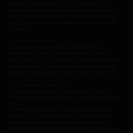
autorizados para ser comercializados al público en
dependerá de sus circunstancias particulares, por lo
España y pertenecen a Janus Henderson Capital Funds
tanto es también recomendable consultar a un
plc que está registrado ante la Comisión Nacional del
asesor fiscal antes de tomar ninguna decisión de
Mercado de Valores (en adelante the "CNMV") con el
inversión.
número 265.
Janus Henderson ICAV
Este sitio no está destinado a facilitar consejos
Los subfondos mencionados anteriormente están
específicos de inversión o a hacer recomendaciones
autorizados para ser comercializados al público en
sobre la idoneidad de ningún fondo del Fondo para
España y pertenecen a Janus Henderson ICAV que está
registrado ante la Comisión Nacional del Mercado de
las circunstancias de un usuario particular.
Valores (en adelante the "CNMV") con el número 1859.
Janus Henderson Tabula Fund
Se advierte a los usuarios de que todos, o la
El Fondo es una institución de inversión colectiva
mayoría, de los sistemas de protección
extranjera inscrita en España en la CNMV con el número
proporcionados por el sistema legislativo del Reino
2302.
Unido a los inversores no serán de aplicación a una
Los folletos completos y los folletos simplificados, los
inversión en el Fondo y de que no habrá acceso a
estatutos, y las cuentas anuales y semestrales de los
una compensación bajo el Financial Services
fondos están disponibles de forma gratuita en las
Compensation Scheme. Está prohibida la copia,
oficinas de los distribuidores españoles autorizados en