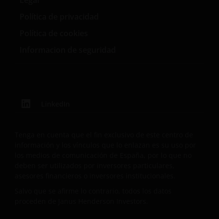
Legal
la CNMV y en las oficinas de los distribuidores
Política de privacidad
españoles autorizados.
Política de cookies
Informacion de seguridad
Puede obtener una lista de los distribuidores
españoles autorizados y sus datos de contacto en la
página web de la CNMV: www.cnmv.es
LinkedIn
CONFIAMOS EN QUE LA INFORMACIÓN FACILITADA EN
ESTE SITIO WEB ES EXACTA, PERO NO GARANTIZAMOS
LA EXACTITUD O ACTUALIDAD DE LOS DATOS NI
Tenga en cuenta que el fin exclusivo de este centro de
ACEPTAMOS RESPONSABILIDAD ALGUNA POR
información y los vínculos que lo enlazan es su uso por
MANIFESTACIONES O GARANTÍAS DE CUALQUIER
los medios de comunicación de España, por lo que no
TIPO, SEAN EXPLÍCITAS O IMPLÍCITAS, INCLUYENDO, A
deben ser utilizados por inversores particulares,
asesores financieros o inversores institucionales.
TÍTULO ENUNCIATIVO PERO NO LIMITATIVO,
GARANTÍAS DE COMERCIABILIDAD, DE ADECUACIÓN
Salvo que se afirme lo contrario, todos los datos
A OBJETIVOS CONCRETOS, DE PROPIEDAD Y DE NO
proceden de Janus Henderson Investors.
VIOLACIÓN. ADEMÁS, LA INFORMACIÓN PODRÍA SER