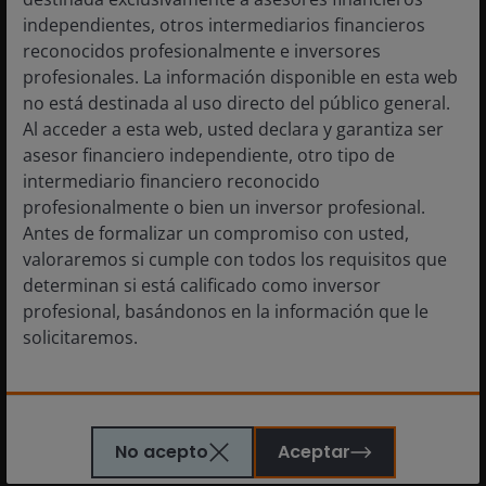
cualquier momento. Puede actualizar sus
independientes, otros intermediarios financieros
preferencias o darse de baja haciendo clic en
reconocidos profesionalmente e inversores
la pestaña “Mis suscripciones” de nuestro sitio
profesionales. La información disponible en esta web
web. Utilizamos cookies para mejorar su
no está destinada al uso directo del público general.
experiencia y para personalizar el contenido
Al acceder a esta web, usted declara y garantiza ser
de nuestro sitio web. Para obtener más
asesor financiero independiente, otro tipo de
información sobre cómo utilizamos las cookies
y cómo gestionarlas, consulte nuestra Política
intermediario financiero reconocido
de cookies.
profesionalmente o bien un inversor profesional.
Antes de formalizar un compromiso con usted,
valoraremos si cumple con todos los requisitos que
determinan si está calificado como inversor
Política de privacidad
profesional, basándonos en la información que le
solicitaremos.
Si se encuentra en este punto de este sitio web se
entenderá que usted manifiesta y garantiza que es
Enviar
No acepto
Aceptar
residente en España a efectos fiscales y de inversión.
La información sobre los fondos contenida en este