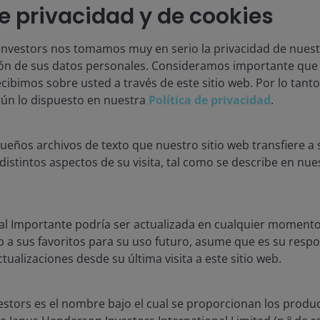
Nuestra historia
de privacidad y de cookies
nvestors nos tomamos muy en serio la privacidad de nuestr
ión de sus datos personales. Consideramos importante qu
cibimos sobre usted a través de este sitio web. Por lo tant
ún lo dispuesto en nuestra
Política de privacidad
.
 rentabilidades futuras. El valor de una inversión y los ingresos qu
eños archivos de texto que nuestro sitio web transfiere a 
distintos aspectos de su visita, tal como se describe en nu
nte, destacan a los fondos y empresas de fondos que han sobresal
s. Los premios Lipper de LSEG están basados en la rating Lipper 
 120 meses. El fondo con el valor Lipper Leader más alto para Consi
s información, consulta lipperfundawards.com. Aunque LSEG Lipper
al Importante podría ser actualizada en cualquier momento.
SEG Lipper no garantiza la exactitud. Fuente: LSEG Lipper Fund Aw
b a sus favoritos para su uso futuro, asume que es su respon
tualizaciones desde su última visita a este sitio web.
stors es el nombre bajo el cual se proporcionan los produc
aja en JHI
Legal