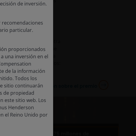
amente cada entrada y los
cisión de inversión.
btener información y
cer recomendaciones
rio particular.
Liderazgo en Inversión
a El Cáncer Luchan contra
electual en inversión (que
cción proporcionados
dos emergentesdio de la
 a una inversión en el
ores (mercados titulizados:
 Compensation
te de la información
itido. Todos los
e sitio continuarán
Más información sobre el premio
os de propiedad
n este sitio web. Los
Janus Henderson
en el Reino Unido por
Ayudamos a más de 75 millones de