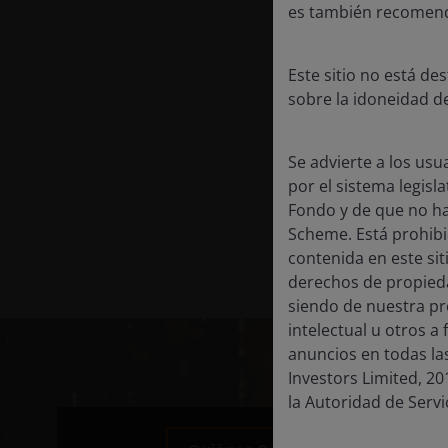
Un
es también recomenda
pa
ap
Este sitio no está de
sobre la idoneidad d
Es
C
el
Se advierte a los us
a
por el sistema legisl
vo
Fondo y de que no ha
fo
Scheme. Está prohibi
contenida en este si
derechos de propieda
siendo de nuestra p
intelectual u otros a
anuncios en todas la
Investors Limited, 2
la Autoridad de Servi