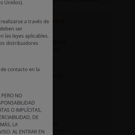
os Unidos).
ivos Marketing Award
realizarse a través de
 deben ser
 las leyes aplicables.
ado ganador en la categoría
os distribuidores
vos del Gramercy Institute
 de contacto en la
n de nuestros esfuerzos de
iento MVP en 2023,
lminaron en 2025 con
, PERO NO
SPONSABILIDAD
TAS O IMPLÍCITAS,
ativas en nuestras
RCIABILIDAD, DE
 informe reciente de NMG
MÁS, LA
stos resultados muestran cómo
ISO. AL ENTRAR EN