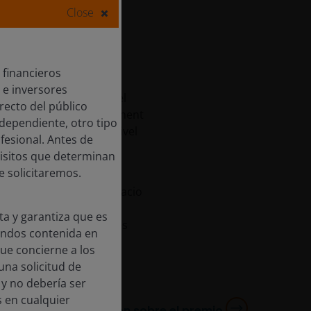
Close
del Año en los UK
 financieros
 e inversores
Gestor de renta fija del
recto del público
 Insurance Asset Management
ndependiente, otro tipo
en el Reino Unido y a nivel
fesional. Antes de
isitos que determinan
e solicitaremos.
 en renta fija en el espacio
e titulización,
ta y garantiza que es
s para nuestros clientes
fondos contenida en
a los inversores con sus
que concierne a los
ma robusta de análisis y
una solicitud de
 y no debería ser
 en cualquier
Más información sobre el premio