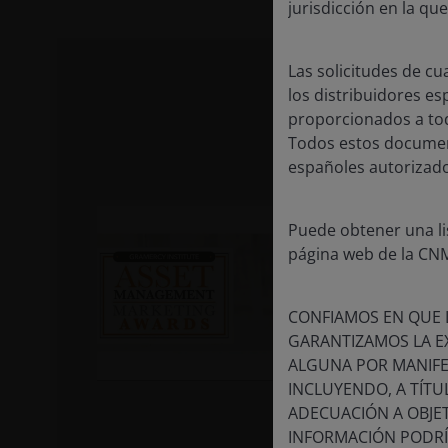
jurisdicción en la que
J
Las solicitudes de c
los distribuidores e
11
proporcionados a todo
No
Todos estos document
de
españoles autorizado
po
Puede obtener una li
Nu
página web de la CN
co
co
CONFIAMOS EN QUE L
nu
GARANTIZAMOS LA E
ALGUNA POR MANIFES
Gr
INCLUYENDO, A TÍTU
pu
ADECUACIÓN A OBJET
Co
INFORMACIÓN PODRÍ