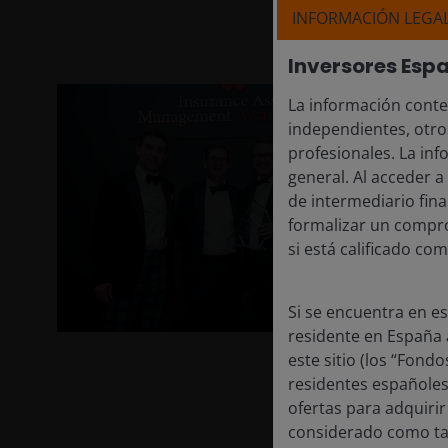
INFORMACIÓN LEGA
J
Inversores Esp
I
2
La información conte
independientes, otro
No
profesionales. La inf
añ
general. Al acceder a
Aw
de intermediario fin
m
formalizar un compro
si está calificado co
Es
de
Si se encuentra en e
co
residente en España a
in
este sitio (los “Fond
so
residentes españoles,
cr
ofertas para adquiri
considerado como tal