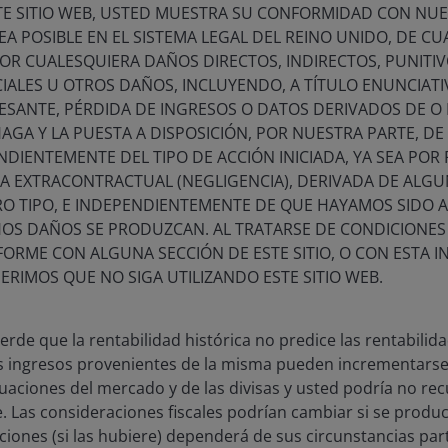
estra estrategia de marketing en evolución refleja nuest
TE SITIO WEB, USTED MUESTRA SU CONFORMIDAD CON NUE
 innovación y la excelencia al conectar con nuestra audienc
EA POSIBLE EN EL SISTEMA LEGAL DEL REINO UNIDO, DE C
OR CUALESQUIERA DAÑOS DIRECTOS, INDIRECTOS, PUNITI
CIALES U OTROS DAÑOS, INCLUYENDO, A TÍTULO ENUNCIAT
CESANTE, PÉRDIDA DE INGRESOS O DATOS DERIVADOS DE 
GA Y LA PUESTA A DISPOSICIÓN, POR NUESTRA PARTE, DE E
DIENTEMENTE DEL TIPO DE ACCIÓN INICIADA, YA SEA POR
A EXTRACONTRACTUAL (NEGLIGENCIA), DERIVADA DE ALGUN
remios IMEA STAR 2025
RO TIPO, E INDEPENDIENTEMENTE DE QUE HAYAMOS SIDO 
6 septiembre 2025
HOS DAÑOS SE PRODUZCAN. AL TRATARSE DE CONDICIONES I
ORME CON ALGUNA SECCIÓN DE ESTE SITIO, O CON ESTA 
os complace anunciar que Janus Henderson ha sido galard
ERIMOS QUE NO SIGA UTILIZANDO ESTE SITIO WEB.
 los premios STAR de la Investment Management Education 
ño.
de que la rentabilidad histórica no predice las rentabilidad
os ingresos provenientes de la misma pueden incrementars
s Premios STAR han servido como un índice de referencia a
tuaciones del mercado y de las divisas y usted podría no re
municaciones de inversores e intermediarios durante casi 
e. Las consideraciones fiscales podrían cambiar si se produc
celencia y ofrecen una oportunidad única para aprender de 
ciones (si las hubiere) dependerá de sus circunstancias part