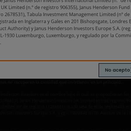
e Janus Henderson Investors International Limited (n.º de r
 UK Limited (n.º de registro 906355), Janus Henderson Fu
tacta con nosotros
Política de privacidad
stro 2678531), Tabula Investment Management Limited (nº de 
ripciones
Política de cookies
egistrada en Inglaterra y Gales en 201 Bishopsgate, Londres
Informacion de seguri
uct Authority) y Janus Henderson Investors Europe S.A. (reg
, L-1930 Luxemburgo, Luxemburgo, y regulado por la Commi
.
formación y los vínculos que lo enlazan es su uso por los medios 
s o inversores institucionales.
n de Janus Henderson Investors.
No acepto
ste sitio web es únicamente para asesores profesionales. El valo
es no recuperen la cantidad que invirtieron en un principio.
enderson Investors es el nombre bajo el cual se proporcionan los 
ro 3594615), Janus Henderson Investors UK Limited (n.º de registr
Limited (nº de registro 11286661), (cada una de ellas registrada e
derson Investors Europe S.A. (reg n.º B22848 en78, Avenue de la L