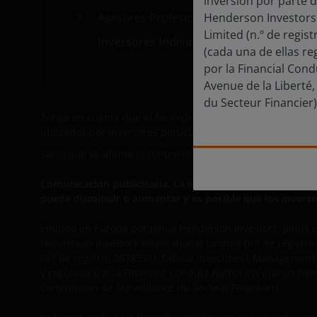
inversión por parte d
Asesores Profesionales
Henderson Investors
Con
Limited (n.º de regi
Inversores Individuales
Susc
(cada una de ellas r
por la Financial Cond
Avenue de la Liberté
du Secteur Financier)
Tenga en cuenta que el fin exclusivo de este centro de in
utilizados por inversores particulares, asesores financiero
Salvo que se afirme lo contrario, todos los datos procede
Comunicación publicitaria. La información contenida en e
puede disminuir o aumentar y es posible que los inversor
Emitido en Europa por Janus Henderson Investors. Janus H
Henderson Investors International Limited (n.º de regist
(n.º de registro 2678531), Tabula Investment Management 
y regulada por la Financial Conduct Authority)
y Janus Hen
Commission de Surveillance du Secteur Financier).