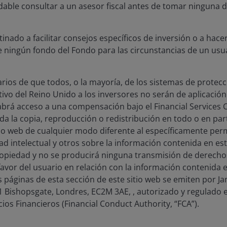
 panel imparcial de líderes de la industria juzga cuidados
ble consultar a un asesor fiscal antes de tomar ninguna de
rticipantes tienen acceso a las entradas ganadoras para o
render sobre las mejores prácticas.
stinado a facilitar consejos específicos de inversión o a ha
e ningún fondo del Fondo para las circunstancias de un usua
te año, Janus Henderson se llevó los premios al Premio al 
omunitaria (Janus Henderson y la Sociedad Americana Contr
 Cáncer e Invierten en Futuros Más Brillantes). liderazgo int
uarios de que todos, o la mayoría, de los sistemas de prote
yuda a los asesores a mantenerse a la vanguardia en merca
ativo del Reino Unido a los inversores no serán de aplicación
latilidad provocada por los aranceles) y formación de ases
brá acceso a una compensación bajo el Financial Services
rmación y acceso).
da la copia, reproducción o redistribución en todo o en par
tio web de cualquier modo diferente al específicamente perm
d intelectual y otros sobre la información contenida en est
ropiedad y no se producirá ninguna transmisión de derech
 favor del usuario en relación con la información contenida e
s páginas de esta sección de este sitio web se emiten por 
01 Bishopsgate, Londres, EC2M 3AE, , autorizado y regulado 
cios Financieros (Financial Conduct Authority, “FCA”).