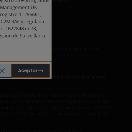
egistro 3594615), Janus
LinkedIn
nd Management UK
registro 11286661),
 EC2M 3AE y regulada
dad
 n.º B22848 en78,
ssion de Surveillance
de comunicación de España, por lo que no deben ser
Aceptar
r de las inversiones y las rentas que puedan aportar
productos y servicios de inversión por parte de
Janus
o 906355), Janus Henderson Fund Management UK Limited
n Inglaterra y Gales en 201 Bishopsgate, Londres EC2M 3AE
iberté, L-1930 Luxemburgo, Luxemburgo, y regulado por la