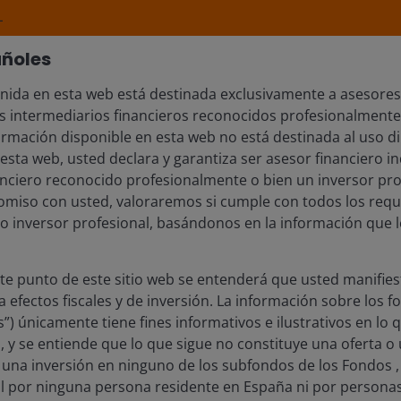
L
HI gana el premio a la Gestora de Renta Fija 
añoles
nsurance Awards
7 de noviembre de 2025
nida en esta web está destinada exclusivamente a asesores
s intermediarios financieros reconocidos profesionalmente
s complace anunciar que Janus Henderson ganó el premio "
ormación disponible en esta web no está destinada al uso di
o (hasta 200 mil millones de activos bajo gestión)" en los
 esta web, usted declara y garantiza ser asesor financiero i
ards, celebrando la excelencia en el ámbito de los seguros 
anciero reconocido profesionalmente o bien un inversor pro
undial.
miso con usted, valoraremos si cumple con todos los requ
mo inversor profesional, basándonos en la información que l
te reconocimiento refleja nuestra posición como líder global
 gestión activa, impulsada por nuestra experiencia en ETFs d
ste punto de este sitio web se entenderá que usted manifies
nocimientos líderes en el mercado y soluciones innovadora
 efectos fiscales y de inversión. La información sobre los 
stitucionales. Para citar a los jueces: "Esta firma empodera 
os”) únicamente tiene fines informativos e ilustrativos en lo 
luciones líderes de ETF activos de renta fija, y una platafor
 y se entiende que lo que sigue no constituye una oferta o 
ibado ASG".
r una inversión en ninguno de los subfondos de los Fondos ,
 por ninguna persona residente en España ni por personas