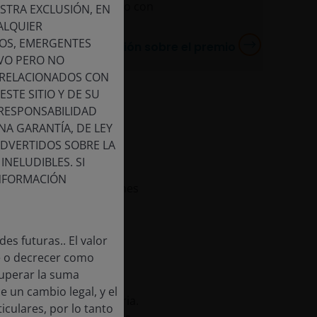
ro compromiso compartido con
STRA EXCLUSIÓN, EN
ia globalmente.
UALQUIER
VOS, EMERGENTES
Más información sobre el premio
IVO PERO NO
O RELACIONADOS CON
STE SITIO Y DE SU
 RESPONSABILIDAD
A GARANTÍA, DE LEY
ADVERTIDOS SOBRE LA
NELUDIBLES. SI
INFORMACIÓN
onado con tres galardones
Alliance (IMEA) de este
es futuras.. El valor
e o decrecer como
nual de las mejores
cuperar la suma
30 años. Honran la
e un cambio legal, y el
sus pares de la industria.
iculares, por lo tanto