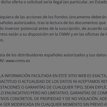
 dicha oferta o solicitud sería ilegal (en particular, en Estad
HI gana el premio Gramercy gestión de act
ualquiera de las acciones de los Fondos únicamente deberán 
spañoles autorizados, tras la lectura de los documentos que
 de diciembre de 2025
 inversor potencial antes de la suscripción, de acuerdo con
s entusiasma anunciar que Janus Henderson ha sido nombr
os están a su disposición en la CNMV y en las oficinas de l
 "branding" en los Premios de Marketing de Gestión de Acti
s.
r nuestra campaña global de marca Ampersand.
sta de los distribuidores españoles autorizados y sus datos
estra campaña Ampersand es una continuación y ampliació
MV: www.cnmv.es
nstrucción de marca, que comenzaron con nuestro lanzam
ntinuaron en 2024 con nuestros diferenciadores clave y cu
A INFORMACIÓN FACILITADA EN ESTE SITIO WEB ES EXACTA
estro lanzamiento Ampersand.
XACTITUD O ACTUALIDAD DE LOS DATOS NI ACEPTAMOS RE
TACIONES O GARANTÍAS DE CUALQUIER TIPO, SEAN EXPLÍCI
acias a estas iniciativas, hemos observado mejoras signific
LO ENUNCIATIVO PERO NO LIMITATIVO, GARANTÍAS DE COME
ntuaciones de marca y compromiso, como se destaca en el
IVOS CONCRETOS, DE PROPIEDAD Y DE NO VIOLACIÓN. ADE
nsulting y en el Living Ratings Brand y Digital Rankings. E
A SER MODIFICADA EN CUALQUIER MOMENTO SIN PREVIO AV