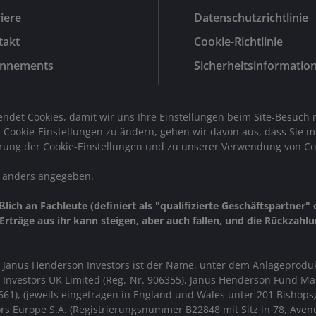
iere
Datenschutzrichtlinie
takt
Cookie-Richtlinie
nnements
Sicherheitsinformatio
wendet Cookies, damit wir uns Ihre Einstellungen beim Site-Besu
e Cookie-Einstellungen zu ändern, gehen wir davon aus, dass Sie 
rung der Cookie-Einstellungen und zu unserer Verwendung von Coo
t anders angegeben.
ch an Fachleute (definiert als "qualifizierte Geschäftspartner" od
rträge aus ihr kann steigen, aber auch fallen, und die Rückzahlu
 Janus Henderson Investors ist der Name, unter dem Anlageprodu
n Investors UK Limited (Reg.-Nr. 906355), Janus Henderson Fund M
1), (jeweils eingetragen in England und Wales unter 201 Bishops
rs Europe S.A. (Registrierungsnummer B22848 mit Sitz in 78, Aven