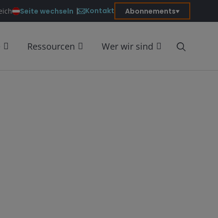
Kontakt
Seite wechseln
Abonnements
eich
e
Ressourcen
Wer wir sind