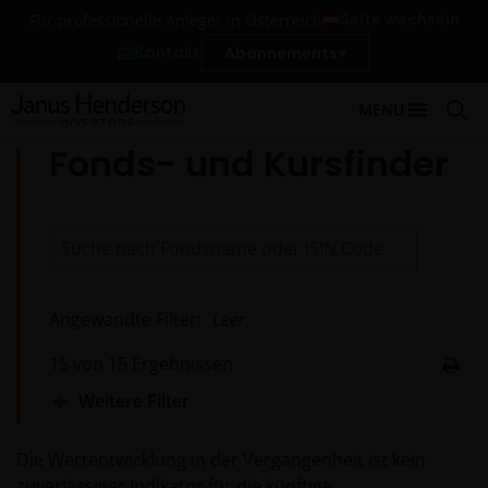
Seite wechseln
Für professionelle Anleger in Österreich
Kontakt
Abonnements
MENU
Fonds- und Kursfinder
Angewandte Filter:
Leer.
15
von
15
Ergebnissen
Weitere Filter
Die Wertentwicklung in der Vergangenheit ist kein
zuverlässiger Indikator für die künftige