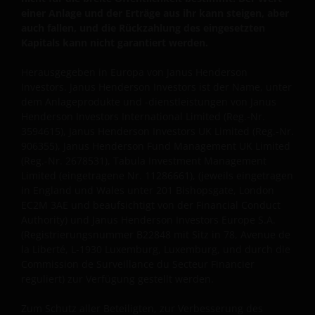
sind darauf bedacht, Ihre persönlichen Daten
einer Anlage und der Erträge aus ihr kann steigen, aber
bestmöglich zu schützen. Wir halten es daher für
auch fallen, und die Rückzahlung des eingesetzten
wichtig, dass Sie wissen, wie wir mit den
Kapitals kann nicht garantiert werden.
Informationen umgehen, die Sie uns über diese
Website zu Verfügung stellen. Wir verwenden Ihre
Herausgegeben in Europa von Janus Henderson
persönlichen Daten daher nur so wie in unserer
Investors. Janus Henderson Investors ist der Name, unter
Datenschutz-Richtlinie
dem Anlageprodukte und -dienstleistungen von
dargestellt.
Janus
Henderson Investors International Limited (Reg.-Nr.
3594615), Janus Henderson Investors UK Limited (Reg.-Nr.
Wir verwenden Cookies, d. h. kleine Textdateien, die
906355), Janus Henderson Fund Management UK Limited
(Reg.-Nr. 2678531), Tabula Investment Management
von unserer Website an Ihren Internetbrowser
Limited (eingetragene Nr. 11286661), (jeweils eingetragen
geschickt werden, um Ihren Besuch auf unseren
in England und Wales unter 201 Bishopsgate, London
Websites so angenehm wie möglich zu gestalten.
EC2M 3AE und beaufsichtigt von der Financial Conduct
Näheres hierzu finden Sie in unserer
Cookie-
Authority)
und Janus Henderson Investors Europe S.A.
Richtlinie
.
(Registrierungsnummer B22848 mit Sitz in 78, Avenue de
la Liberté, L-1930 Luxemburg, Luxemburg, und durch die
Commission de Surveillance du Secteur Financier
Über uns – Kontaktaufnahme
reguliert) zur Verfügung gestellt werden.
Janus Henderson Investors ist der Name, unter dem
Zum Schutz aller Beteiligten, zur Verbesserung des