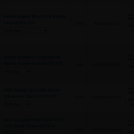
As o
Fallen Angels Bond ESG Active
06/
Core UCITS ETF
THFA
IE000JL9SV51
US
1
As o
Global Research-Engineered
06/
Equity Active Core UCITS ETF
JGBL
IE000Y3FZEN4
US
1
As o
HMT Global IG Credit Curve
06/
Steepener Core UCITS ETF
TCRS
IE00BMQ5Y557
EU
1
Asia ex-Japan High Yield Corp
As o
USD Bond Screened Core
06/
TAHY
IE000LZC9NM0
UCITS ETF
US