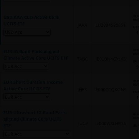
As o
USD AAA CLO Active Core
06/
UCITS ETF
JAAA
LU2994520851
US
1
As o
EUR IG Bond Paris-aligned
06/
Climate Active Core UCITS ETF
TABC
IE00BN4GXL63
EU
9
As o
EUR Short Duration Income
06/
Active Core UCITS ETF
JHES
IE000CCQKON9
EU
1
EUR Ultrashort IG Bond Paris-
As o
aligned Climate Core UCITS
06/
TUCP
IE000WXLHR76
ETF
EU
1