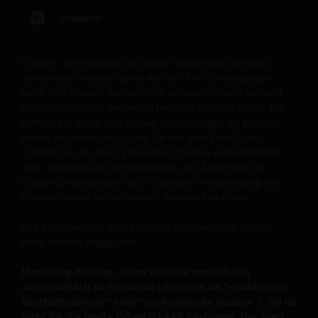
zuverlässiger Indikator für die künftige
LinkedIn
Wertentwicklung. Der Wert einer Anlage und die
Einkünfte aus ihr können steigen, aber auch fallen,
Cookies: Die Website von Janus Henderson Investors
und die Rückzahlung des eingesetzten Kapitals kann
verwendet Cookies, damit wir uns Ihre Einstellungen
nicht garantiert werden. Die Besteuerung und
beim Site-Besuch merken und unsere Website anhand
eventuelle Steuervorteile sind von den persönlichen
von Webanalysen weiter verbessern können. Wenn Sie
Umständen des Anlegers abhängig und können sich
fortfahren, ohne Ihre Cookie-Einstellungen zu ändern,
ändern, wenn sich diese Umstände oder die
gehen wir davon aus, dass Sie mit dem Erhalt von
gesetzlichen Rahmenbedingungen ändern. Anlagen
Cookies für die oben genannten Zwecke einverstanden
sind. Ausführliche Informationen zur Änderung der
in Fremdwährungen können zudem
Cookie-Einstellungen und zu unserer Verwendung von
Währungsschwankungen unterliegen.
Cookies finden Sie in unserer
Cookie-Richtlinie
.
Datenschutz- und Cookie-
Alle Angaben von Janus Henderson Investors, sofern
nicht anders angegeben.
Richtlinien
Marketing-Anzeige. Diese Website wendet sich
Bei Janus Henderson Investors nehmen wir den
ausschließlich an Fachleute (definiert als "qualifizierte
Schutz Ihrer persönlichen Daten sehr ernst und wir
Geschäftspartner" oder "professionelle Kunden"). Sie ist
nicht für die breite Öffentlichkeit bestimmt. Der Wert