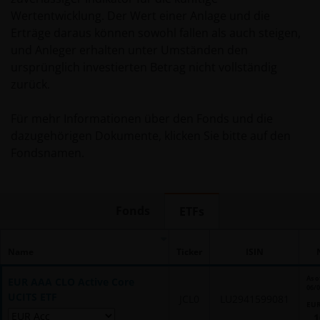
Wertentwicklung. Der Wert einer Anlage und die
Erträge daraus können sowohl fallen als auch steigen,
und Anleger erhalten unter Umständen den
ursprünglich investierten Betrag nicht vollständig
zurück.
Für mehr Informationen über den Fonds und die
dazugehörigen Dokumente, klicken Sie bitte auf den
Fondsnamen.
Fonds
ETFs
Name
Ticker
ISIN
As o
EUR AAA CLO Active Core
06/
UCITS ETF
JCL0
LU2941599081
EU
1