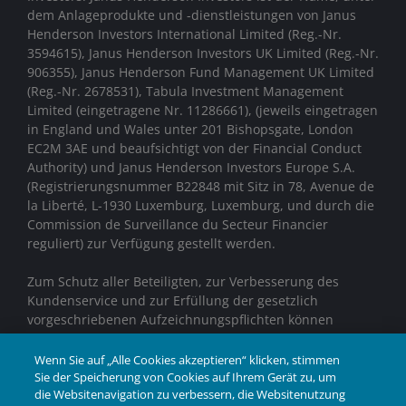
dem Anlageprodukte und -dienstleistungen von
Janus
Henderson Investors International Limited (Reg.-Nr.
3594615), Janus Henderson Investors UK Limited (Reg.-Nr.
906355), Janus Henderson Fund Management UK Limited
(Reg.-Nr. 2678531), Tabula Investment Management
Limited (eingetragene Nr. 11286661), (jeweils eingetragen
in England und Wales unter 201 Bishopsgate, London
EC2M 3AE und beaufsichtigt von der Financial Conduct
Authority)
und Janus Henderson Investors Europe S.A.
(Registrierungsnummer B22848 mit Sitz in 78, Avenue de
la Liberté, L-1930 Luxemburg, Luxemburg, und durch die
Commission de Surveillance du Secteur Financier
reguliert) zur Verfügung gestellt werden.
Zum Schutz aller Beteiligten, zur Verbesserung des
Kundenservice und zur Erfüllung der gesetzlich
vorgeschriebenen Aufzeichnungspflichten können
Telefongespräche aufgezeichnet werden.
Wenn Sie auf „Alle Cookies akzeptieren“ klicken, stimmen
Janus Henderson® und alle anderen hierin
Sie der Speicherung von Cookies auf Ihrem Gerät zu, um
die Websitenavigation zu verbessern, die Websitenutzung
verwendeten Marken sind Marken der Janus Henderson