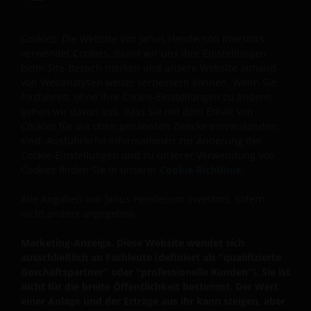
bestmöglich zu schützen. Wir halten es daher für
wichtig, dass Sie wissen, wie wir mit den
Informationen umgehen, die Sie uns über diese
Cookies: Die Website von Janus Henderson Investors
verwendet Cookies, damit wir uns Ihre Einstellungen
Website zu Verfügung stellen. Wir verwenden Ihre
beim Site-Besuch merken und unsere Website anhand
persönlichen Daten daher nur so wie in unserer
von Webanalysen weiter verbessern können. Wenn Sie
Datenschutz-Richtlinie
dargestellt.
fortfahren, ohne Ihre Cookie-Einstellungen zu ändern,
gehen wir davon aus, dass Sie mit dem Erhalt von
Cookies für die oben genannten Zwecke einverstanden
Wir verwenden Cookies, d. h. kleine Textdateien, die
sind. Ausführliche Informationen zur Änderung der
von unserer Website an Ihren Internetbrowser
Cookie-Einstellungen und zu unserer Verwendung von
geschickt werden, um Ihren Besuch auf unseren
Cookies finden Sie in unserer
Cookie-Richtlinie
.
Websites so angenehm wie möglich zu gestalten.
Näheres hierzu finden Sie in unserer
Alle Angaben von Janus Henderson Investors, sofern
Cookie-
nicht anders angegeben.
Richtlinie
.
Marketing-Anzeige. Diese Website wendet sich
Über uns – Kontaktaufnahme
ausschließlich an Fachleute (definiert als "qualifizierte
Geschäftspartner" oder "professionelle Kunden"). Sie ist
nicht für die breite Öffentlichkeit bestimmt. Der Wert
Janus Henderson Investors ist der Name, unter dem
einer Anlage und der Erträge aus ihr kann steigen, aber
Anlageprodukte und -dienstleistungen von Janus