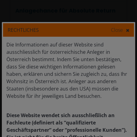
Anlagechance für Absolute Return
RECHTLICHES
Close
Es werden einige Faktoren vorgestellt, die für
Die Informationen auf dieser Website sind
Absolute Return sprechen – zu einem
ausschliesslich für österreichische Anleger in
Zeitpunkt, an dem Störungen zur Norm
Österreich bestimmt. Indem Sie unten bestätigen,
werden.
dass Sie diese wichtigen Informationen gelesen
haben, erklären und sichern Sie zugleich zu, dass Ihr
14
Minuten Lesezeit
Wohnsitz in Österreich ist. Anleger aus anderen
Staaten (insbesondere aus den USA) müssen die
Website für ihr jeweiliges Land besuchen.
Einblicke im Fokus
Diese Website wendet sich ausschließlich an
Fachleute (definiert als “qualifizierte
Geschäftspartner” oder “professionelle Kunden”).
Market GPS