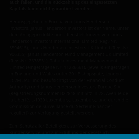
auch fallen, und die Rückzahlung des eingesetzten
Henderson Investors International Limited (Reg.-Nr.
Kapitals kann nicht garantiert werden.
3594615), Janus Henderson Investors UK Limited
(Reg.-Nr. 906355), Janus Henderson Fund
Herausgegeben in Europa von Janus Henderson
Investors. Janus Henderson Investors ist der Name, unter
Management UK Limited (Reg.-Nr. 2678531), Tabula
dem Anlageprodukte und -dienstleistungen von
Janus
Investment Management Limited (eingetragene Nr.
Henderson Investors International Limited (Reg.-Nr.
11286661), (jeweils eingetragen in England und Wales
3594615), Janus Henderson Investors UK Limited (Reg.-Nr.
unter 201 Bishopsgate, London EC2M 3AE und
906355), Janus Henderson Fund Management UK Limited
beaufsichtigt von der Financial Conduct Authority)
(Reg.-Nr. 2678531), Tabula Investment Management
und Janus Henderson Investors Europe S.A.
Limited (eingetragene Nr. 11286661), (jeweils eingetragen
(Registrierungsnummer B22848 mit Sitz in 78,
in England und Wales unter 201 Bishopsgate, London
EC2M 3AE und beaufsichtigt von der Financial Conduct
Avenue de la Liberté, L-1930 Luxemburg, Luxemburg,
Authority)
und Janus Henderson Investors Europe S.A.
und durch die Commission de Surveillance du
(Registrierungsnummer B22848 mit Sitz in 78, Avenue de
Secteur Financier reguliert) zur Verfügung gestellt
la Liberté, L-1930 Luxemburg, Luxemburg, und durch die
werden.
Commission de Surveillance du Secteur Financier
reguliert) zur Verfügung gestellt werden.
Wo sich die Bestimmungen hierin auf die „Janus
Zum Schutz aller Beteiligten, zur Verbesserung des
Henderson Group“ beziehen, sind damit die Janus
Kundenservice und zur Erfüllung der gesetzlich
Henderson Group Ltd. (gegründet und registriert in
vorgeschriebenen Aufzeichnungspflichten können