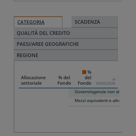
SCADENZA
CATEGORIA
QUALITÀ DEL CREDITO
PAESI/AREE GEOGRAFICHE
REGIONE
%
Allocazione
% del
del
al
settoriale
Fondo
Fondo
30/06/2026
Chart
Governi/agenzie non statunitens
Mezzi equivalenti e altro
Bar chart with 2 bars.
The chart has 1 X axis displaying categories.
End of interactive chart.
The chart has 1 Y axis displaying values. Data ranges