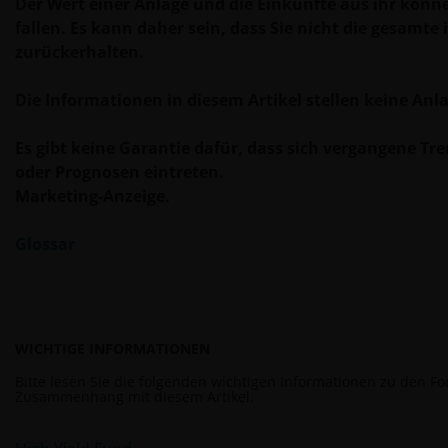
Unterlagen zur Kenntnis zu nehmen. Diese Website
Der Wert einer Anlage und die Einkünfte aus ihr könn
kann Werbung enthalten.
fallen. Es kann daher sein, dass Sie nicht die gesamt
zurückerhalten.
Die Wertentwicklung in der Vergangenheit ist kein
Die Informationen in diesem Artikel stellen keine Anl
verlässlicher Indikator für die künftige
Wertentwicklung. Der Wert einer Anlage und die
Es gibt keine Garantie dafür, dass sich vergangene Tre
Einkünfte aus ihr können steigen, aber auch fallen,
oder Prognosen eintreten.
und die Rückzahlung des eingesetzten Kapitals kann
Marketing-Anzeige.
nicht garantiert werden. Die Besteuerung und
eventuelle Steuervorteile sind von den persönlichen
Glossar
Umständen des Anlegers abhängig und können sich
ändern, wenn sich diese Umstände oder die
gesetzlichen Rahmenbedingungen ändern. Anlagen
in Fremdwährungen können zudem
WICHTIGE INFORMATIONEN
Währungsschwankungen unterliegen.
Bitte lesen Sie die folgenden wichtigen Informationen zu den F
Zusammenhang mit diesem Artikel.
Datenschutz- und Cookie-Richtlinien