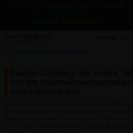
EN
FR
DE
Für qualifizierte Anleger in der Schweiz
Seite wechseln
Kontakt
Abonnements
MENU
Zurück zu den Markteinblicken
Zweiter Zollkrieg: der zweite Teil
auf die Unternehmensanleihen
und Industrie aus
Je mehr sich der zweite Teil zeigt, desto stärker dürften 
Wirtschaftszweige in den betroffenen Ländern beeinträch
Talaga und James Maxwell, Leiter unseres Credit Researc
Soares, Client Portfoliomanagerin, sprechen über die Au
Anleger in Unternehmensanleihen.