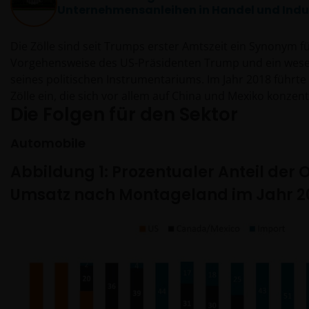
Unternehmensanleihen in Handel und Indu
Wo sich die Bestimmungen hierin auf die „Janus
Die Zölle sind seit Trumps erster Amtszeit ein Synonym fü
Henderson Group“ beziehen, sind damit die Janus
Vorgehensweise des US-Präsidenten Trump und ein wese
Henderson Group Ltd. (gegründet und registriert in
seines politischen Instrumentariums. Im Jahr 2018 führte
Jersey, Eintragungsnr. 101484, eingetragener
Zölle ein, die sich vor allem auf China und Mexiko konzen
Geschäftssitz 47 Esplanade, St Helier, Jersey JE1 0BD)
Die Folgen für den Sektor
die Europäische Union war von ihnen betroffen. Diese 
und alle ihre hundertprozentigen
auf bestimmte Einfuhren ab, darunter Stahl und Aluminiu
Tochtergesellschaften gemeint.
Automobile
Ebene, sowie auf bestimmte Erzeugnisse aus der EU, wie 
Käse und Oliven.
Abbildung 1: Prozentualer Anteil der
Umsatz nach Montageland im Jahr 2