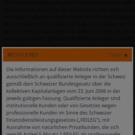
Strategien zu wählen, die diese Herausforderungen akti
dynamischen Ansatz für die Allokation in allen Regionen
verfolgen. Automobilunternehmen machen beispielsweis
Anteil sowohl der Investment Grade- als auch der Hochzin
sind in diesem Sektor weiterhin defensiv aufgestellt, da wi
wachsende Gefahr globaler Handelskriege sehen, sonder
verhaltenen Aussichten für die Produktionsmengen in di
Herausforderungen, die sich aus der weltweit uneinheitl
RECHTLICHES
Close
und Annahme von Elektrofahrzeugen ergeben.
Die Informationen auf dieser Website richten sich
ausschließlich an qualifizierte Anleger in der Schweiz
Wir sind überzeugt, dass ein robuster Kreditresearchpro
gemäß dem Schweizer Bundesgesetz über die
von Emittenten, die gut aufgestellt sind, um diese Hera
kollektiven Kapitalanlagen vom 23. Juni 2006 in der
meistern, entscheidend ist, um das Portfolio effektiv dur
jeweils gültigen Fassung. Qualifizierte Anleger sind
Phase zu steuern. Derzeit liegt unser Schwerpunkt auf ak
institutionelle Kunden oder von Gesetzes wegen
Unternehmen mit starken Bilanzen, einer soliden Liquidi
professionelle Kunden im Sinne des Schweizer
Geschäftsbetrieb, der sich durch beständig stabile Cash
Finanzdienstleistungsgesetzes („FIDLEG“), mit
Wachstumspotenzial auszeichnet.
Ausnahme von natürlichen Privatkunden, die sich
gemäß Artikel 5 Absatz 1 FIDLEG als professionelle