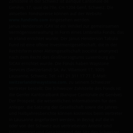
Zahlstelle in der Schweiz ist Banque Cantonale de
Genève, 17, quai de l'Ile, CH-1204 Genf, Schweiz. Die
aktuellen Fondspreise können auf der Website
www.fundinfo.com
eingesehen werden.
Janus Henderson ICAV ist ein Vehikel zur gemeinsamen
Vermögensverwaltung in Form eines Umbrella-Fonds, das
in Irland errichtet wurde. Der Janus Henderson Tabula
Fund ist eine offene Investmentgesellschaft, die in der
Rechtsform einer Aktiengesellschaft (société anonyme)
nach dem Recht des Großherzogtums Luxemburg als
SICAV errichtet wurde. Die Fonds haben Waystone
Services (Switzerland) SA, Av. Villamont 17, 1005
Lausanne, Schweiz, Tel: +41 21 311 17 77, E-Mail:
switzerland@waystone.com
, zu seinem Schweizer
Vertreter bestellt. Die Schweizer Zahlstelle des Fonds ist
die Genfer Kantonalbank (Banque Cantonale de Genève).
Der Prospekt, die wesentlichen Informationen für den
Anleger, die Satzung der Gesellschaft sowie die Jahres-
und Halbjahresberichte können kostenlos beim Vertreter
in Lausanne angefordert werden. In Bezug auf die in
oder von der Schweiz aus vertriebenen Anteile sind
Erfüllungsort und Gerichtsstand der Sitz des Schweizer