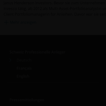
Janus Henderson Investors. Bevor sie zum Unternehmen k
Invesco tätig, ab 2012 als Multi-Asset-Portfolioanalystin 
Client Portfoliomanagerin für Anleihen. Davor war sie sei
Performance Analystin bei Aviva Investors Asset Managem
Mehr anzeigen
früheren Laufbahn war sie als Analystin bei Hermes Fun
Lipper, einem Unternehmen von Reuters, tätig.
Schweiz Professionelle Anleger
Deutsch
Français
English
Pressemitteilungen