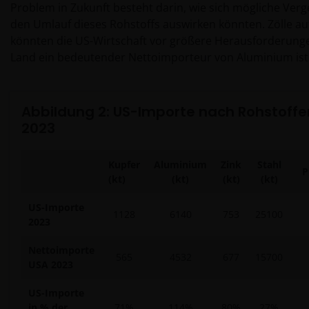
Problem in Zukunft besteht darin, wie sich mögliche Verg
den Umlauf dieses Rohstoffs auswirken könnten. Zölle a
könnten die US-Wirtschaft vor größere Herausforderunge
Land ein bedeutender Nettoimporteur von Aluminium ist
Abbildung 2: US-Importe nach Rohstoffe
2023
Kupfer
Aluminium
Zink
Stahl
P
(kt)
(kt)
(kt)
(kt)
US-Importe
1128
6140
753
25100
2023
Nettoimporte
565
4532
677
15700
USA 2023
US-Importe
in % der
71%
114%
80%
27%