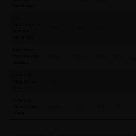
Nachfrage
US-
Nettoimporte
36%
82%
67%
17%
in % der
Nachfrage
Anteil der
Importe aus
28%
56%
47%
32%
(P
Kanada
Anteil der
Importe aus
8%
2 %
15%
15%
Mexiko
Anteil der
Importe aus
0,50%
4 %
2 %
1%
China