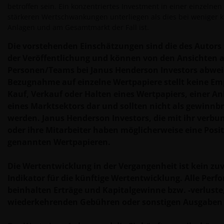
INFORMATIONEN AUF DIESER WEBSITE AM DATUM
betroffen sein. Ein konzentriertes Investment in einer einzelne
DER VERÖFFENTLICHUNG ZUTREFFEND, WIR
stärkeren Wertschwankungen unterliegen als dies bei weniger k
KÖNNEN FÜR IHRE RICHTIGKEIT BZW. DIE
Anlagen und am Gesamtmarkt der Fall ist.
AKTUALITÄT DER DATEN JEDOCH KEINE GARANTIE
Die vorstehenden Einschätzungen sind die des Autors
ÜBERNEHMEN UND LEHNEN JEGLICHE
der Veröffentlichung und können von den Ansichten 
GEWÄHRLEISTUNG AB.
Personen/Teams bei Janus Henderson Investors abwei
Bezugnahme auf einzelne Wertpapiere stellt keine E
Die Anlageprodukte auf dieser Website sollten nur
Kauf, Verkauf oder Halten eines Wertpapiers, einer An
gezeichnet werden, wenn vorher neben dem
eines Marktsektors dar und sollten nicht als gewinn
betreffenden Antragsformular auch die jeweiligen
werden. Janus Henderson Investors, die mit ihr verb
Bestimmungen im Verkaufsprospekt bzw. in dessen
oder ihre Mitarbeiter haben möglicherweise eine Posit
vereinfachter Fassung, dem aktuellsten Jahres- oder
genannten Wertpapieren.
Halbjahresbericht und etwaigen sonstigen für das
ausgewählte Produkt relevanten Unterlagen gelesen
Die Wertentwicklung in der Vergangenheit ist kein zuv
worden sind. Sämtliche dieser Dokumente sind bei
Indikator für die künftige Wertentwicklung. Alle Pe
unserem Vertreter bzw. unserer Zahlstelle in
beinhalten Erträge und Kapitalgewinne bzw. -verluste
Schweiz für das ausgewählte Produkt kostenlos
wiederkehrenden Gebühren oder sonstigen Ausgaben 
erhältlich. Sie sind verpflichtet, den Inhalt dieser