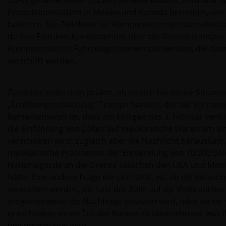
US-Originalhersteller (OEMs) General Motors, Ford und Ste
Produktionsstätten in Mexiko und Kanada betreiben, um 
beliefern. Die Zulieferer für Komponenten geraten ebenfa
da ihre Fabriken Komponenten über die Grenze transpor
Komponenten in Fahrzeugen verwendet werden, die dann
verschifft werden.
Zunächst sollte man prüfen, ob es sich bei dieser Situati
„Eröffnungsschachzug“ Trumps handelt, der auf Verhandl
Bemerkenswert ist, dass am Morgen des 3. Februar verk
die Einführung von Zöllen auf mexikanische Waren um e
verschoben wird, zugleich aber die Nachricht herauskam,
mexikanische Präsidentin der Entsendung von 10.000 Sol
Nationalgarde an die Grenze zwischen den USA und Mex
hatte. Eine andere Frage die sich stellt, ist, ob die Automo
versuchen werden, die Last der Zölle auf die Verbrauche
möglicherweise die Nachfrage belasten wird, oder ob sie 
entscheiden, einen Teil der Kosten zu übernehmen, was
beeinträchtigen wird.