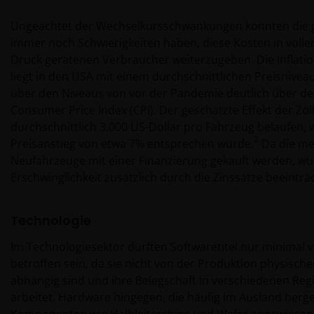
Ungeachtet der Wechselkursschwankungen könnten die
immer noch Schwierigkeiten haben, diese Kosten in volle
Druck geratenen Verbraucher weiterzugeben. Die Inflati
liegt in den USA mit einem durchschnittlichen Preisnivea
über den Niveaus von vor der Pandemie deutlich über d
Consumer Price Index (CPI). Der geschätzte Effekt der Zöll
durchschnittlich 3.000 US-Dollar pro Fahrzeug belaufen,
2
Preisanstieg von etwa 7% entsprechen würde.
Da die me
Neufahrzeuge mit einer Finanzierung gekauft werden, wu
Erschwinglichkeit zusätzlich durch die Zinssätze beeinträc
Technologie
Im Technologiesektor dürften Softwaretitel nur minimal 
betroffen sein, da sie nicht von der Produktion physisch
abhängig sind und ihre Belegschaft in verschiedenen Regi
arbeitet. Hardware hingegen, die häufig im Ausland hergest
Komponenten wie Halbleiterchips und Wafer angewiesen