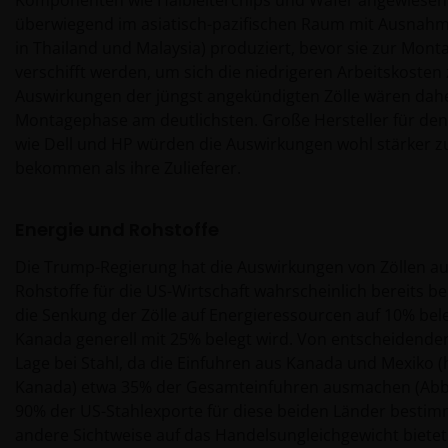
überwiegend im asiatisch-pazifischen Raum mit Ausnahme
in Thailand und Malaysia) produziert, bevor sie zur Mon
verschifft werden, um sich die niedrigeren Arbeitskosten 
Auswirkungen der jüngst angekündigten Zölle wären dahe
Montagephase am deutlichsten. Große Hersteller für de
wie Dell und HP würden die Auswirkungen wohl stärker z
bekommen als ihre Zulieferer.
Energie und Rohstoffe
Die Trump-Regierung hat die Auswirkungen von Zöllen au
Rohstoffe für die US-Wirtschaft wahrscheinlich bereits be
die Senkung der Zölle auf Energieressourcen auf 10% bel
Kanada generell mit 25% belegt wird. Von entscheidender
Lage bei Stahl, da die Einfuhren aus Kanada und Mexiko 
Kanada) etwa 35% der Gesamteinfuhren ausmachen (Abb
90% der US-Stahlexporte für diese beiden Länder bestim
andere Sichtweise auf das Handelsungleichgewicht bietet.