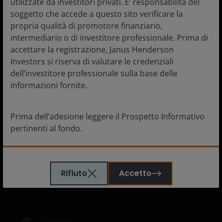
utilizzate da investitori privati. E’ responsabilità del
soggetto che accede a questo sito verificare la
propria qualità di promotore finanziario,
Lavora con noi
intermediario o di investitore professionale. Prima di
accettare la registrazione, Janus Henderson
Contattaci
Investors si riserva di valutare le credenziali
Sottoscrizioni
dell’investitore professionale sulla base delle
informazioni fornite.
Prima dell’adesione leggere il Prospetto Informativo
Legale
pertinenti al fondo.
Politica sulla privacy
Politica sui cookie
Le informazioni contenute in questo sito sono state
Informazioni di sicurezza
elaborate da Janus Henderson Investors. Janus
Rifiuto
Accetto
Henderson Investors è la denominazione
commerciale usata da Janus Henderson Investors
International Limited (reg. n. 3594615), Janus
Henderson Investors UK Limited (reg. n. 906355),