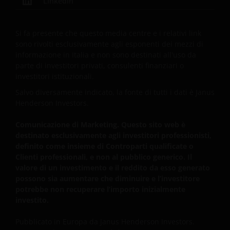
LinkedIn
Janus Henderson Fund Management UK Limited (reg.
n. 2678531), Tabula Investment Management Limited
(n. reg. 11286661), (tutte registrate in Inghilterra e
Si fa presente che questo media centre e i relativi link
sono rivolti esclusivamente agli esponenti dei mezzi di
nel Galles al 201 Bishopsgate, Londra EC2M 3AE e
informazione in Italia e non sono destinati all'uso da
regolamentate dalla Financial Conduct Authority) e
parte di investitori privati, consulenti finanziari o
da Janus Henderson Investors Europe S.A. (n. di reg.
investitori istituzionali.
B22848, registrata all’indirizzo 78, Avenue de la
Salvo diversamente indicato, la fonte di tutti i dati è Janus
Liberté, L-1930 Lussemburgo, Lussemburgo e
Henderson Investors.
regolamentata dalla Commission de Surveillance du
Secteur Financier).
Comunicazione di Marketing. Questo sito web è
destinato esclusivamente agli investitori professionisti,
definito come insieme di Controparti qualificate o
Le informazioni contenute nel presente sito non
Clienti professionali, e non al pubblico generico. Il
costituiscono un’offerta o sollecitazione
valore di un investimento e il reddito da esso generato
all’investimento in alcuna giurisdizione, inclusa
possono sia aumentare che diminuire e l’investitore
l’Italia, in cui detta offerta o sollecitazione sia illecita
potrebbe non recuperare l’importo inizialmente
investito.
né sono indirizzate a soggetti cui sia illecito rivolgere
detta offerta o sollecitazione. I dati forniti da questo
Pubblicato in Europa da Janus Henderson Investors.
sito hanno uno scopo meramente informativo e non