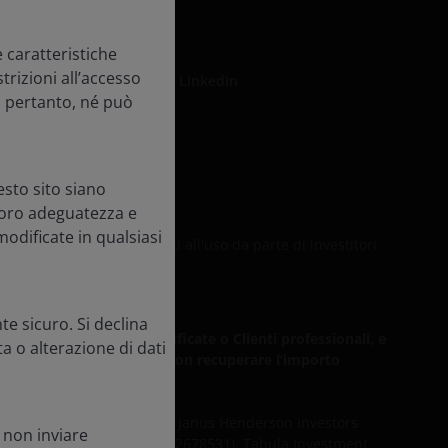
 caratteristiche
trizioni all’accesso
LinkedIn
, pertanto, né può
zza
sto sito siano
 loro adeguatezza e
modificate in qualsiasi
Italia e non sono destinati all'uso da parte di investitori
e sicuro. Si declina
eme di Controparti qualificate o Clienti professionali, e
a o alterazione di dati
 e l’investitore potrebbe non recuperare l’importo
i servizi d’investimento da Janus Henderson Investors
i non inviare
gement UK Limited (reg. n. 2678531), Tabula Investment