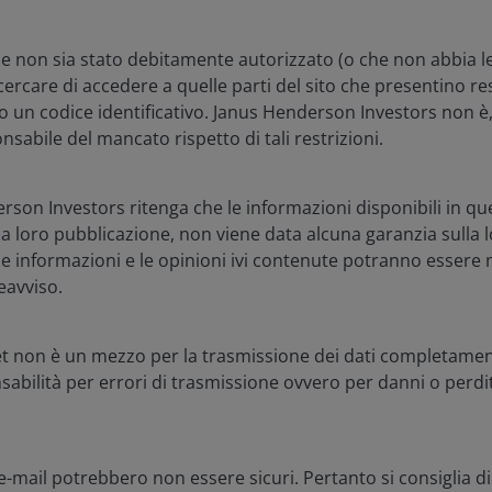
e non sia stato debitamente autorizzato (o che non abbia le
ra con noi
Legale
ercare di accedere a quelle parti del sito che presentino res
o un codice identificativo. Janus Henderson Investors non è
attaci
Politica sulla privacy
sabile del mancato rispetto di tali restrizioni.
oscrizioni
Politica sui cookie
Informazioni di sicure
on Investors ritenga che le informazioni disponibili in que
lla loro pubblicazione, non viene data alcuna garanzia sulla
 le informazioni e le opinioni ivi contenute potranno essere 
o rivolti esclusivamente agli esponenti dei mezzi di informazione in 
avviso.
us Henderson Investors.
et non è un mezzo per la trasmissione dei dati completament
sclusivamente agli investitori professionisti, definito come insi
abilità per errori di trasmissione ovvero per danni o perdit
 il reddito da esso generato possono sia aumentare che diminuire
Henderson Investors è il nome con cui vengono forniti i prodotti e 
 e-mail potrebbero non essere sicuri. Pertanto si consiglia d
 Investors UK Limited (reg. n. 906355), Janus Henderson Fund Mana