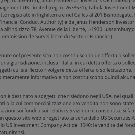
 (reg. n. 3594615), Janus Henderson Investors UK Limited (re
gement UK Limited (reg. n. 2678531), Tabula Investment
tutte registrate in Inghilterra e nel Galles al 201 Bishopsgat
inancial Conduct Authority) e da Janus Henderson Investors
ta all’indirizzo 78, Avenue de la Liberté, L-1930 Lussembur
 è gestore di portafoglio del team Multi-Asset di Janus He
Commission de Surveillance du Secteur Financier).
al 2024. È entrato nell'azienda come analista di ricerca nel
è stato consulente senior specializzato in analisi degli inve
li per Confluence Technologies. In precedenza, è stato analist
nute nel presente sito non costituiscono un’offerta o solle
l 2019 ha lavorato come analista di portafoglio di ETS Ass
una giurisdizione, inclusa l’Italia, in cui detta offerta o sollec
Eduardo ha iniziato la sua carriera come tirocinante nel tea
etti cui sia illecito rivolgere detta offerta o sollecitazione. 
Santander Corporate & Investment Banking, nel 2017.
 meramente informativo e non costituiscono quindi alcuna
rea in finanza con una specializzazione in economia presso
on è destinato a soggetti che risiedono negli USA, nei quali i f
to studente-atleta della NCAA Division 1. Ha conseguito un ma
ati o la cui commercializzazione e/o vendita non sono state
 e ha conseguito le qualifiche di Financial Risk Manager® 
mazioni sui fondi o sui relativi servizi non è consentita. Si 
ta
9
anni di esperienza nel settore finanziario.
in questo sito web è registrato ai sensi dello US Securities A
ello US Investment Company Act del 1940; la vendita dei fondi
statunitensi.