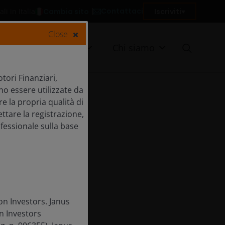
Contattaci
Cambia sito
Iscriviti
li in Italia
Close
enti
Risorse
Chi siamo
tori Finanziari,
no essere utilizzate da
FRM
re la propria qualità di
ttare la registrazione,
ofessionale sulla base
on Investors. Janus
n Investors