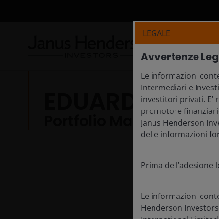
LEGALE
Fond
Avvertenze Leg
Le informazioni conte
Intermediari e Invest
EDUARDO JIMEN
investitori privati. E
promotore finanziario
Portfolio Manager
Janus Henderson Inves
delle informazioni for
Prima dell’adesione l
Le informazioni cont
Henderson Investors