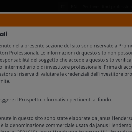
IT
EN
Per investitori professiona
i
Soluzioni di investimento
Approfondim
ali
nute nella presente sezione del sito sono riservate a Promo
itori Professionali. Le informazioni di questo sito non posso
EZ MARTIN, CFA, 
’ responsabilità del soggetto che accede a questo sito verifica
, intermediario o di investitore professionale. Prima di acce
tors si riserva di valutare le credenziali dell’investitore pr
nite.
eggere il Prospetto Informativo pertinenti al fondo.
enute in questo sito sono state elaborate da Janus Henders
 è la denominazione commerciale usata da Janus Henderso