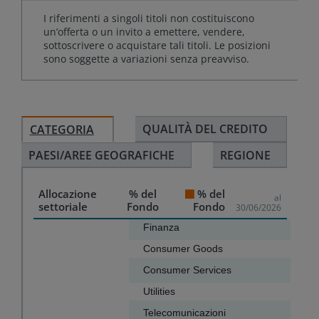
I riferimenti a singoli titoli non costituiscono
un’offerta o un invito a emettere, vendere,
sottoscrivere o acquistare tali titoli. Le posizioni
sono soggette a variazioni senza preavviso.
QUALITÀ DEL CREDITO
CATEGORIA
PAESI/AREE GEOGRAFICHE
REGIONE
Allocazione
% del
% del
al
settoriale
Fondo
Fondo
30/06/2026
Chart
Finanza
Consumer Goods
Bar chart with 10 bars.
Consumer Services
The chart has 1 X axis displaying categories.
Utilities
The chart has 1 Y axis displaying values. Data ranges f
Telecomunicazioni