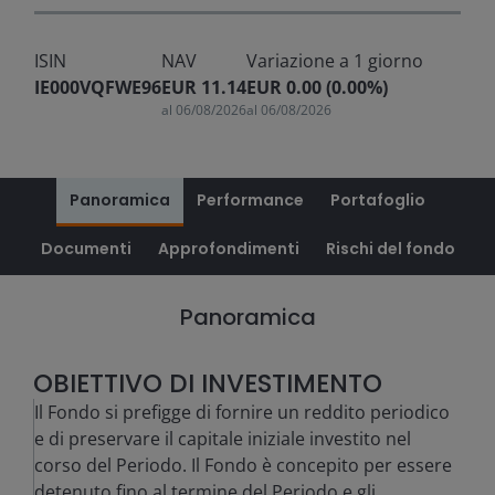
ISIN
NAV
Variazione a 1 giorno
IE000VQFWE96
EUR 11.14
EUR 0.00 (0.00%)
al
06/08/2026
al
06/08/2026
Panoramica
Performance
Portafoglio
Documenti
Approfondimenti
Rischi del fondo
Panoramica
OBIETTIVO DI INVESTIMENTO
Il Fondo si prefigge di fornire un reddito periodico
e di preservare il capitale iniziale investito nel
corso del Periodo. Il Fondo è concepito per essere
detenuto fino al termine del Periodo e gli