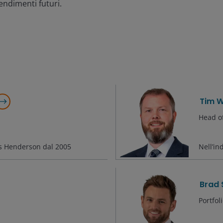
endimenti futuri.
Tim W
Head of
us Henderson dal
2005
Nell’in
Brad 
Portfo