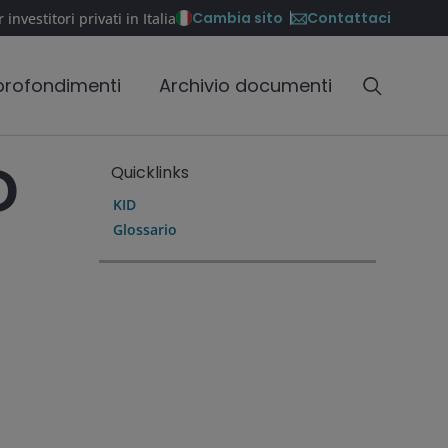
Contattaci
Cambia sito
 investitori privati in Italia
rofondimenti
Archivio documenti
D
Quicklinks
KID
Glossario