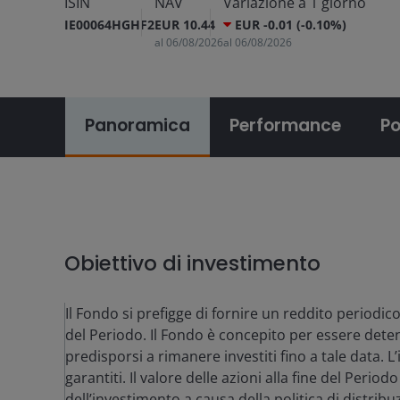
ISIN
NAV
Variazione a 1 giorno
IE00064HGHF2
EUR 10.44
EUR -0.01 (-0.10%)
al
06/08/2026
al
06/08/2026
Panoramica
Performance
Po
Obiettivo di investimento
Il Fondo si prefigge di fornire un reddito periodico 
del Periodo. Il Fondo è concepito per essere deten
predisporsi a rimanere investiti fino a tale data. L
garantiti. Il valore delle azioni alla fine del Peri
dell’investimento a causa della politica di distri