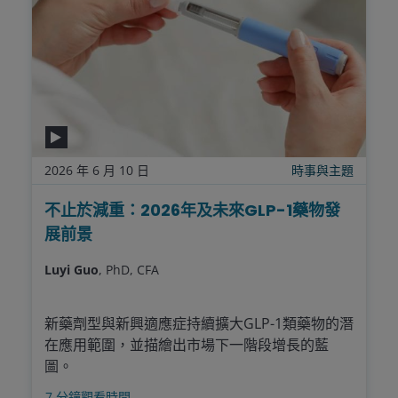
2026 年 6 月 10 日
時事與主題
不止於減重：2026年及未來GLP-1藥物發
展前景
Luyi Guo
, PhD, CFA
新藥劑型與新興適應症持續擴大GLP-1類藥物的潛
在應用範圍，並描繪出市場下一階段增長的藍
圖。
7
分鐘觀看時間