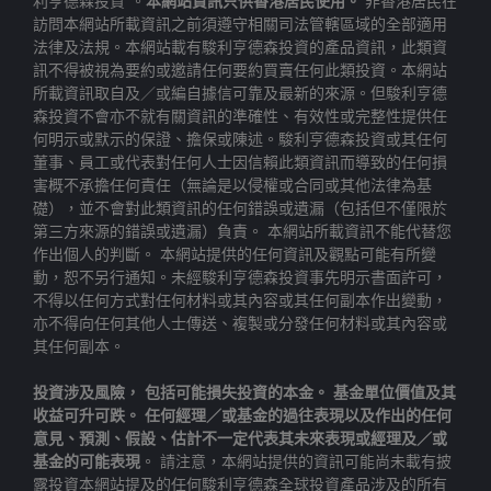
利亨德森投資”。
本網站資訊只供香港居民使用。
非香港居民在
訪問本網站所載資訊之前須遵守相關司法管轄區域的全部適用
法律及法規。本網站載有駿利亨德森投資的產品資訊，此類資
訊不得被視為要約或邀請任何要約買賣任何此類投資。本網站
所載資訊取自及／或編自據信可靠及最新的來源。但駿利亨德
森投資不會亦不就有關資訊的準確性、有效性或完整性提供任
何明示或默示的保證、擔保或陳述。駿利亨德森投資或其任何
董事、員工或代表對任何人士因信賴此類資訊而導致的任何損
害概不承擔任何責任（無論是以侵權或合同或其他法律為基
礎），並不會對此類資訊的任何錯誤或遺漏（包括但不僅限於
第三方來源的錯誤或遺漏）負責。 本網站所載資訊不能代替您
作出個人的判斷。 本網站提供的任何資訊及觀點可能有所變
動，恕不另行通知。未經駿利亨德森投資事先明示書面許可，
不得以任何方式對任何材料或其內容或其任何副本作出變動，
亦不得向任何其他人士傳送、複製或分發任何材料或其內容或
其任何副本。
投資涉及風險， 包括可能損失投資的本金。 基金單位價值及其
收益可升可跌。 任何經理／或基金的過往表現以及作出的任何
意見、預測、假設、估計不一定代表其未來表現或經理及／或
基金的可能表現
。 請注意，本網站提供的資訊可能尚未載有披
露投資本網站提及的任何駿利亨德森全球投資產品涉及的所有