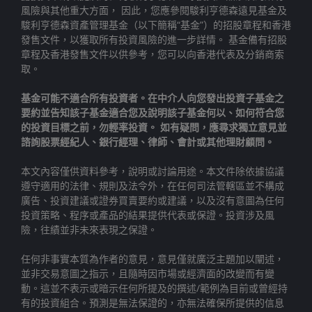
風險與其他重大方面， 因此，您應參閱駿利亨德森遠見基金及
駿利亨德森資產管理基金（以下簡稱“基金”）的招股章程和香港
發售文件，以獲取所有投資風險的進一步詳情。 基金備有招股
章程及香港發售文件以供參考，您可以向香港代表及分銷商索
取。
基金可能不適合所有投資者。在中介人向您發出投資子基金之
要約並告知該子基金適合您及說明該子基金何以、如何符合您
的投資目標之前，勿輕率投資。 如有疑問，應尋求獨立意見並
諮詢股票經紀人、銀行經理、律師、會計或其他理財顧問。
本文內容僅供資料參考，說明或討論用途。本文件除依據協議
遵守適用的法律、規則及法令外，在任何司法管轄區並不構成
廣告、投資建議或證券買賣要約或建議，以及沒有意圖為任何
投資策略、程序或產品的結果提供代表或保證。投資涉及風
險，往績並非未來表現之保證。
任何非事實本質為作者的意見，意見僅就廣泛主題加以闡述，
並非交易意圖之指示，且隨時因市場或經濟面的改變而有變
動。這並不表示或暗示任何所提及的撰述/範例為目前或曾經持
有的投資組合。預測是無法保證的，亦無法確保所提供的信息