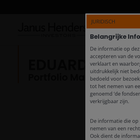
JURIDISCH
Belangrijke Inf
De informatie op dez
accepteren van de vo
EDUARDO JIMEN
verklaart en waarborg
uitdrukkelijk niet b
Portfolio Manager
bedoeld voor bezoeke
tot het nemen van e
genoemd ‘de fondsen’
verkrijgbaar zijn.
De informatie die op 
nemen van een recht
Ook dient de informat