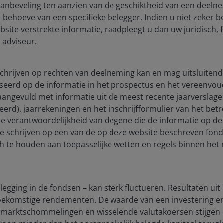
aanbeveling ten aanzien van de geschiktheid van een deeln
 behoeve van een specifieke belegger. Indien u niet zeker b
site verstrekte informatie, raadpleegt u dan uw juridisch, f
 adviseur.
n is portefeuillebeheerder in het Multi-Asset Team van Ja
ie hij sinds 2024 bekleedt. Hij trad in 2022 in dienst bij het b
 schrijven op rechten van deelneming kan en mag uitsluitend
rdat hij bij het bedrijf kwam, was hij vanaf 2021 senior cons
seerd op de informatie in het prospectus en het vereenvou
alyse voor institutionele beleggers bij Confluence Technolog
), aangevuld met informatie uit de meest recente jaarverslag
Prism Financial Products. Vanaf 2019 was hij portefeuilleanali
ceerd), jaarrekeningen en het inschrijfformulier van het be
het multi-asset team. Eduardo begon zijn carrière in 2017 a
 de verantwoordelijkheid van degene die de informatie op de
erage Team bij Santander Corporate & Investment Banking.
te schrijven op een van de op deze website beschreven fon
ch te houden aan toepasselijke wetten en regels binnen het 
BBA-graad in financiën met een minor in economie aan de
en NCAA Division 1 student-atleet was. Hij behaalde een mast
 en is een Financial Risk Manager® (FRM) en Chartered Fina
egging in de fondsen – kan sterk fluctueren. Resultaten uit
 de financiële sector.
 toekomstige rendementen. De waarde van een investering 
marktschommelingen en wisselende valutakoersen stijgen e