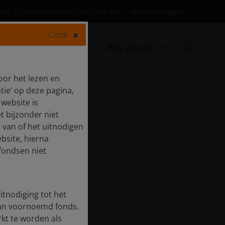
Neem contact met ons op
ite
Inschrijvingen
Close
en
Bronnen
Wie we zijn
oor het lezen en
tie’ op deze pagina,
FRM
website is
t bijzonder niet
 van of het uitnodigen
bsite, hierna
fondsen niet
itnodiging tot het
van voornoemd fonds.
rkt te worden als