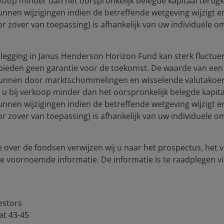
rkoop minder dan het oorspronkelijk belegde kapitaal terugkri
unnen wijzigingen indien de betreffende wetgeving wijzigt 
(voor zover van toepassing) is afhankelijk van uw individuele
atures
Juridisch
m contact met ons op
Privacybeleid
egging in Janus Henderson Horizon Fund kan sterk fluctuer
bieden geen garantie voor de toekomst. De waarde van een 
hrijvingen
Cookiebeleid
unnen door marktschommelingen en wisselende valutakoers
Beveiliging
t u bij verkoop minder dan het oorspronkelijk belegde kapitaa
unnen wijzigingen indien de betreffende wetgeving wijzigt 
(voor zover van toepassing) is afhankelijk van uw individuele
tend bestemd zijn voor leden van de media in Nederland en dat er
.
 over de fondsen verwijzen wij u naar het prospectus, het
anus Henderson Investors.
e voornoemde informatie. De informatie is te raadplegen vi
d voor Nederlandse beleggers. De waarde van een belegging kan zo
anus Henderson Investors is de naam waaronder beleggingsproduc
estors
. 3594615), Janus Henderson Investors UK Limited (registratienr. 
at 43-45
imited (reg.nr. 11286661) (elk geregistreerd in Engeland en Wale