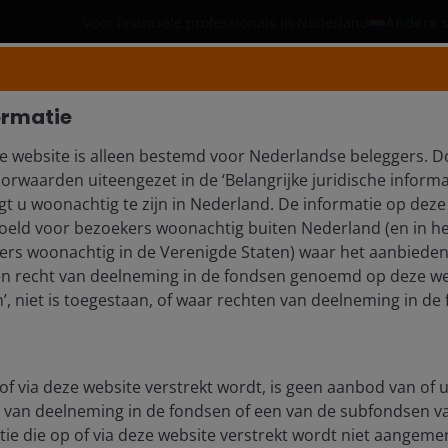
Andere s
Voor financiële professionals in Nederland
Producten
Strategieën
Inzicht
ormatie
e website is alleen bestemd voor Nederlandse beleggers. D
orwaarden uiteengezet in de ‘Belangrijke juridische informa
EZ MARTIN, CFA, 
t u woonachtig te zijn in Nederland. De informatie op deze 
edoeld voor bezoekers woonachtig buiten Nederland (en in he
rs woonachtig in de Verenigde Staten) waar het aanbieden
en recht van deelneming in de fondsen genoemd op deze we
, niet is toegestaan, of waar rechten van deelneming in de 
of via deze website verstrekt wordt, is geen aanbod van of u
 van deelneming in de fondsen of een van de subfondsen 
ie die op of via deze website verstrekt wordt niet aangeme