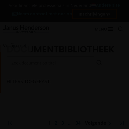
Andere site
Voor financiële professionals in Nederland
Neem contact met ons op
Inschrijvingen
MENU
Verfijn met
DOCUMENTBIBLIOTHEEK
Zoeken
FILTERS TOEGEPAST:
1
2
3
…
34
Volgende