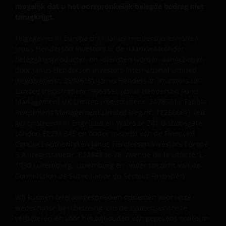
VERKLARINGEN OF GARANTIES MET BETREKKING TOT
mogelijk dat u het oorspronkelijk belegde bedrag niet
VERHANDELBAARHEID, TOEPASSELIJKHEID VOOR EEN
terugkrijgt.
SPECIFIEK DOEL, AANSPRAKEN EN HET NIET MAKEN
Uitgegeven in Europa door Janus Henderson Investors.
VAN ENIG INBREUK OP INTELLECTUELE
Janus Henderson Investors is de naam waaronder
EIGENDOMSRECHTEN. DE INFORMATIE OP DEZE
beleggingsproducten en -diensten worden aangeboden
WEBSITE KAN DOOR ONS OP IEDER MOMENT
door Janus Henderson Investors International Limited
ZONDER AANKONDIGING WORDEN GEWIJZIGD.
(registratienr. 3594615), Janus Henderson Investors UK
INDIEN U BESLUIT DEZE WEBSITE VERDER TE LEZEN,
Limited (registratienr. 906355), Janus Henderson Fund
AANVAARDT U ONZE UITSLUITING VAN ENIGE
Management UK Limited (registratienr. 2678531), Tabula
Investment Management Limited (reg.nr. 11286661) (elk
AANSPRAKELIJKHEID EN SCHADEVERGOEDING VOOR
geregistreerd in Engeland en Wales te 201 Bishopsgate,
ZOWEL DIRECTE ALS INDIRECTE SCHADE,
London EC2M 3AE en onder toezicht van de Financial
AANVULLENDE SCHADE EN GEVOLGSCHADE,
Conduct Authority) en Janus Henderson Investors Europe
ALSMEDE INCIDENTELE OF BIJZONDERE EN OVERIGE
S.A. (registratienr. B22848 te 78, Avenue de la Liberté, L-
SCHADE, WAARONDER – MAAR NIET BEPERKT TOT –
1930 Luxemburg, Luxemburg en onder toezicht van de
WINSTDERVING EN/OF INKOMSTENDERVING OF
Commission de Surveillance du Secteur Financier).
VERLIES VAN GEGEVENS, DOOR OF IN VERBAND MET
Wij kunnen telefoongesprekken opnemen voor onze
HET GEBRUIK DOOR U EN HET VERSCHAFFEN VAN
wederzijdse bescherming, om de klantenservice te
HET GEBRUIK DOOR ONS VAN DEZE WEBSITE EN/OF
verbeteren en voor het bijhouden van gegevens conform
DE INHOUD DAARVAN, ONAFHANKELIJK VAN HET