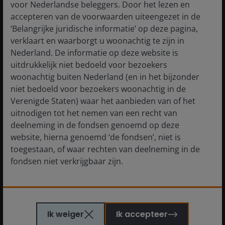
voor Nederlandse beleggers. Door het lezen en
Active Core
UCITS G SEK
accepteren van de voorwaarden uiteengezet in de
Hedged Dist -
‘Belangrijke juridische informatie’ op deze pagina,
KID
03/08/2026
PRIIP KID
NL
verklaart en waarborgt u woonachtig te zijn in
72.68kb
Nederland. De informatie op deze website is
Janus
uitdrukkelijk niet bedoeld voor bezoekers
Henderson
woonachtig buiten Nederland (en in het bijzonder
Tabula Fund -
Additional
niet bedoeld voor bezoekers woonachtig in de
Information for
Verenigde Staten) waar het aanbieden van of het
Investors in
uitnodigen tot het nemen van een recht van
Austria,
Denmark,
deelneming in de fondsen genoemd op deze
Finland,
website, hierna genoemd ‘de fondsen’, niet is
France, Ireland,
toegestaan, of waar rechten van deelneming in de
the
Netherlands,
fondsen niet verkrijgbaar zijn.
Norway,
Portugal, Spain
Supplement
and Sweden
De informatie die op of via deze website verstrekt
03/08/2026
Prospectus
EN
104.32kb
wordt, is geen aanbod van of uitnodiging tot het
Janus
Ik weiger
Ik accepteer
nemen van een recht van deelneming in de fondsen
Henderson