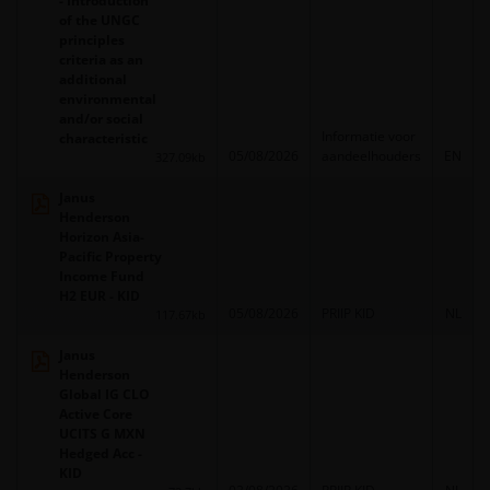
- Introduction
of the UNGC
principles
criteria as an
additional
environmental
and/or social
Informatie voor
characteristic
05/08/2026
aandeelhouders
EN
327.09kb
Janus
Henderson
Horizon Asia-
Pacific Property
Income Fund
H2 EUR - KID
05/08/2026
PRIIP KID
NL
117.67kb
Janus
Henderson
Global IG CLO
Active Core
UCITS G MXN
Hedged Acc -
KID