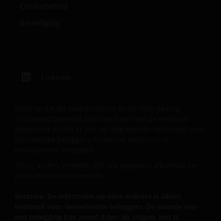
Cookiebeleid
u naar het prospectus, het vereenvoudigd
prospectus en overige voornoemde informatie. De
Beveiliging
informatie is te raadplegen via deze website en/of
verkrijgbaar bij/via
Janus Henderson Investors
LinkedIn
Roemer Visscherstraat 43-45
1054 EW Amsterdam
Merk op dat dit mediacentrum en de links daarop
Nederland
uitsluitend bestemd zijn voor leden van de media in
Nederland en dat er niet op mag worden vertrouwd door
persoonlijke beleggers, financiële adviseurs of
WIJ ZIJN VAN MENING DAT DE INFORMATIE DIE OP
institutionele beleggers.
DEZE WEBSITE WORDT VERSCHAFT JUIST IS, MAAR WIJ
Tenzij anders vermeld, zijn alle gegevens afkomstig van
KUNNEN DE JUISTHEID OF ACTUALITEIT VAN DEZE
Janus Henderson Investors.
INFORMATIE NIET GARANDEREN EN WIJ WIJZEN
IEDERE, ZOWEL UITDRUKKELIJKE ALS IMPLICIETE,
Reclame. De informatie op deze website is alleen
VERKLARING OF GARANTIE IN DIT VERBAND AF,
bestemd voor Nederlandse beleggers. De waarde van
WAARONDER – DOCH NIET BEPERKT TOT –
een belegging kan zowel dalen als stijgen. Het is