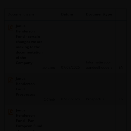
Documentnaam
Datum
Documenttype
Janus
Henderson
Fund - certain
changes we are
making to the
documentation
of the
Informatie voor
Company
07/08/2026
aandeelhouders
EN
282.74kb
Janus
Henderson
Fund
Prospectus
07/08/2026
Prospectus
EN
2.01mb
Janus
Henderson
Fund - Pan
European Fund