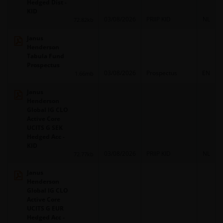
Hedged Dist -
KID
03/08/2026
PRIIP KID
NL
72.82kb
Janus
Henderson
Tabula Fund
Prospectus
03/08/2026
Prospectus
EN
1.66mb
Janus
Henderson
Global IG CLO
Active Core
UCITS G SEK
Hedged Acc -
KID
03/08/2026
PRIIP KID
NL
72.77kb
Janus
Henderson
Global IG CLO
Active Core
UCITS G EUR
Hedged Acc -