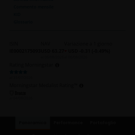
Commento mensile
KID
Glossario
ISIN
NAV
Variazione a 1 giorno
IE0002175093
USD 63.27
USD -0.31 (-0.49%)
al
06/08/2026
al
06/08/2026
Rating Morningstar
al
31/07/2026
Morningstar Medalist Rating™
al
04/08/2026
Panoramica
Performance
Portafoglio