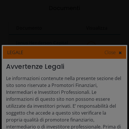
Documenti
Documento
Visualizza
Janus Henderson Capital
Funds Plc Annual Report
LEGALE
Close
Janus Henderson Capital
Avvertenze Legali
Funds - Modulo di
Sottoscrizione - Credem
Le informazioni contenute nella presente sezione del
sito sono riservate a Promotori Finanziari,
Intermediari e Investitori Professionali. Le
Janus Henderson Capital
informazioni di questo sito non possono essere
Funds - Modulo di
Sottoscrizione - (A and E
utilizzate da investitori privati. E’ responsabilità del
shares)
soggetto che accede a questo sito verificare la
propria qualità di promotore finanziario,
intermediario o di investitore professionale. Prima di
Janus Henderson Capital