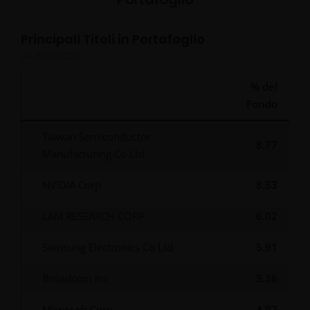
Principali Titoli in Portafoglio
(Al
30/06/2026
)
% del
Fondo
Taiwan Semiconductor
8.77
Manufacturing Co Ltd
NVIDIA Corp
8.53
LAM RESEARCH CORP
6.02
Samsung Electronics Co Ltd
5.91
Broadcom Inc
5.36
Microsoft Corp
4.97