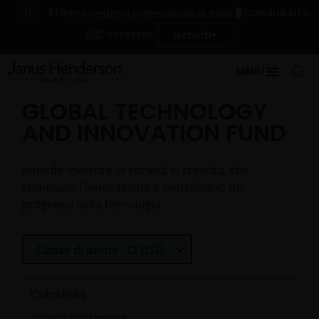
IT
EN
Cambia sito
Per investitori professionali in Italia
Contattaci
Iscriviti
MENU
GLOBAL TECHNOLOGY
AND INNOVATION FUND
Intende investire in società in crescita, che
stimolano l'innovazione o beneficiano dei
progressi della tecnologia
Seleziona Classe di azioni
Classe di azioni - I2 USD
Quicklinks
Scheda informativa