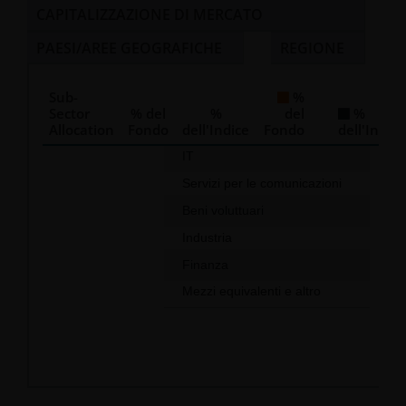
CAPITALIZZAZIONE DI MERCATO
PAESI/AREE GEOGRAFICHE
REGIONE
Sub-
%
Sector
% del
%
del
%
Allocation
Fondo
dell'Indice
Fondo
dell'Indice
Chart
IT
87.1
Servizi per le comunicazioni
5.7
Bar chart with 2 data series.
Beni voluttuari
3,9
The chart has 1 X axis displaying categories.
Industria
2.1
The chart has 1 Y axis displaying values. Data ranges f
Finanza
0,1
Mezzi equivalenti e altro
0,9
End of interactive chart.