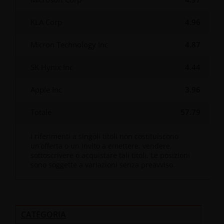
KLA Corp
4.96
Micron Technology Inc
4.87
SK Hynix Inc
4.44
Apple Inc
3.96
Totale
57.79
I riferimenti a singoli titoli non costituiscono
un’offerta o un invito a emettere, vendere,
sottoscrivere o acquistare tali titoli. Le posizioni
sono soggette a variazioni senza preavviso.
CATEGORIA