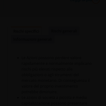
destinato esclusivamente agli investitori
professionisti, definito come insieme di
Controparti qualificate o Clienti professionali, e
non al pubblico generico. Il valore di un
investimento e il reddito da esso generato
possono sia aumentare che diminuire e
Rischi generali
Rischi specifici
l’investitore potrebbe non recuperare l’importo
Informazioni generali
inizialmente investito.
Pubblicato in Europa da Janus Henderson Investors.
Le Azioni possono perdere valore
Janus Henderson Investors è il nome con cui
rapidamente e normalmente implicano
vengono forniti i prodotti e i servizi d’investimento
rischi più elevati rispetto alle
da Janus Henderson Investors International Limited
obbligazioni o agli strumenti del
(reg. n. 3594615), Janus Henderson Investors UK
mercato monetario. Di conseguenza il
Limited (reg. n. 906355), Janus Henderson Fund
valore del proprio investimento
Management UK Limited (reg. n. 2678531), Tabula
potrebbe diminuire.
Investment Management Limited (n. reg. 11286661),
Le azioni di società a piccola e media
(tutte registrate in Inghilterra e nel Galles al 201
capitalizzazione possono presentare