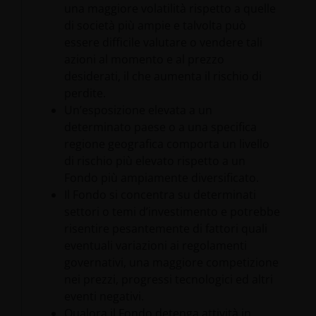
Bishopsgate, Londra EC2M 3AE e regolamentate
una maggiore volatilità rispetto a quelle
dalla Financial Conduct Authority) e da Janus
di società più ampie e talvolta può
Henderson Investors Europe S.A. (n. di reg. B22848,
essere difficile valutare o vendere tali
registrata all’indirizzo 78, Avenue de la Liberté, L-
azioni al momento e al prezzo
1930 Lussemburgo, Lussemburgo e regolamentata
desiderati, il che aumenta il rischio di
dalla Commission de Surveillance du Secteur
perdite.
Financier).
Un’esposizione elevata a un
determinato paese o a una specifica
regione geografica comporta un livello
Le telefonate potrebbero essere registrate a scopo
di rischio più elevato rispetto a un
di reciproca tutela, per migliorare i servizi ai clienti e
Fondo più ampiamente diversificato.
per finalità normative di conservazione della
Il Fondo si concentra su determinati
documentazione.
settori o temi d’investimento e potrebbe
risentire pesantemente di fattori quali
eventuali variazioni ai regolamenti
Janus Henderson® e tutti gli altri marchi commerciali
governativi, una maggiore competizione
utilizzati nel presente documento sono marchi
nei prezzi, progressi tecnologici ed altri
commerciali di Janus Henderson Group Ltd. o di una
eventi negativi.
delle sue controllate. © Janus Henderson Group Ltd.
Qualora il Fondo detenga attività in