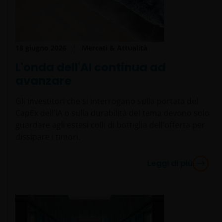
Il regime fiscale può essere oggetto di modifiche ed i
relativi oneri dipendono dalle condizioni soggettive
18 giugno 2026
Mercati & Attualità
dell’investitore. In ragione di ciò, si raccomanda di
L'onda dell'AI continua ad
consultare i propri consulenti fiscali per
comprendere le conseguenze fiscali
avanzare
dell’investimento.
Gli investitori che si interrogano sulla portata del
CapEx dell'IA o sulla durabilità del tema devono solo
In caso di dubbi di ogni tipo sulle informazioni
guardare agli estesi colli di bottiglia dell'offerta per
contenute in questo sito si prega di rivolgersi ad un
dissipare i timori.
consulente finanziario, poichè Janus Henderson
Investors non fornisce alcuna forma di consulenza.
Leggi di più
Privacy e Cookie Policy
In Janus Henderson Investors prendiamo molto sul