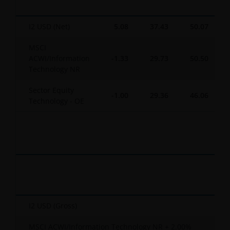
I2 USD (Net)
5.08
37.43
50.07
MSCI
ACWI/Information
-1.33
29.73
50.50
Technology NR
Sector Equity
-1.00
29.36
46.06
Technology - OE
I2 USD (Gross)
MSCI ACWI/Information Technology NR + 2.00%