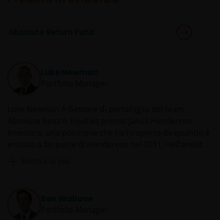
Absolute Return Fund
Luke Newman
Portfolio Manager
Luke Newman è Gestore di portafoglio del team
Absolute Return Equities presso Janus Henderson
Investors, una posizione che ha ricoperto da quando è
entrato a far parte di Henderson nel 2011, nell'ambito
del processo di acquisizione di Gartmore. Dal 2009 al
Mostra di più
2011, Luke ha lavorato per Gartmore come co-gestore
di una serie di fondi. In precedenza, dal 2008, è stato
gestore per conto di Altima Partners LLP e, dal 2005,
Ben Wallace
per conto di F&C Asset Management. Ha iniziato la sua
Portfolio Manager
carriera nel 2000 presso Deutsche Asset Management,