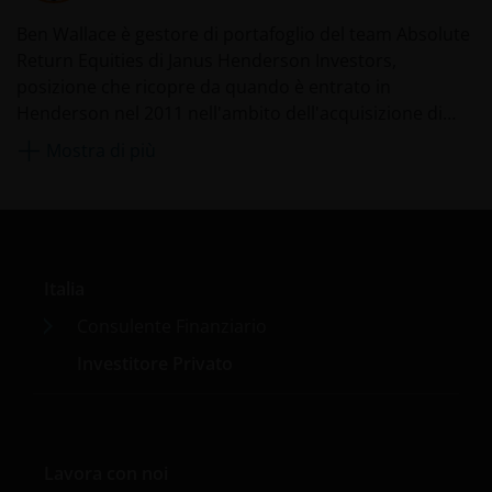
ricoprendo incarichi istituzionali e retail di alto calibro.
Ben Wallace è gestore di portafoglio del team Absolute
Return Equities di Janus Henderson Investors,
posizione che ricopre da quando è entrato in
Henderson nel 2011 nell'ambito dell'acquisizione di
Gartmore. In precedenza, è stato senior investment
Mostra di più
manager in Gartmore. Prima di entrare in Gartmore
nel 2002, ha lavorato per Deutsche Asset Management,
dove ha gestito fondi azionari britannici dal 1997 al
2002.
Italia
Consulente Finanziario
Investitore Privato
Lavora con noi