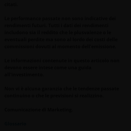
citati.
In caso di dubbi di ogni tipo sulle informazioni
Le performance passate non sono indicative dei
contenute in questo sito si prega di rivolgersi ad un
rendimenti futuri. Tutti i dati dei rendimenti
consulente finanziario, poichè Janus Henderson
includono sia il reddito che le plusvalenze o le
Investors non fornisce alcuna forma di consulenza.
eventuali perdite ma sono al lordo dei costi delle
commissioni dovuti al momento dell'emissione.
Privacy e Cookie Policy
Le informazioni contenute in questo articolo non
devono essere intese come una guida
In Janus Henderson Investors prendiamo molto sul
all'investimento.
serio la privacy dei nostri clienti e ci adoperiamo per
proteggere i vostri dati personali. Crediamo sia
Non vi è alcuna garanzia che le tendenze passate
importante che lei sia al corrente di come trattiamo
continuino o che le previsioni si realizzino.
le informazioni sul suo conto che riceviamo
attraverso il presente sito web. Per questo motivo
Comunicazione di Marketing.
utilizzeremo i suoi dati personali come stabilito nella
nostra
Privacy Policy
.
Glossario