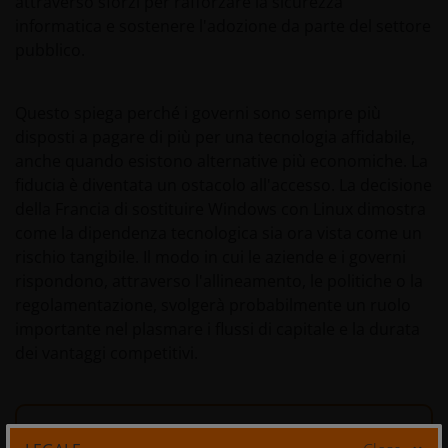
attraverso sforzi per rafforzare la sicurezza
informatica e sostenere l'adozione da parte del settore
pubblico.
Questo spiega perché i governi sono sempre più
disposti a pagare di più per una tecnologia affidabile,
anche quando esistono alternative più economiche. La
fiducia è diventata un ostacolo all'accesso. La decisione
della Francia di sostituire Windows con Linux dimostra
come la dipendenza tecnologica sia ora vista come un
rischio tangibile. Il modo in cui le aziende e i governi
rispondono, attraverso l'allineamento, le politiche o la
regolamentazione, svolgerà probabilmente un ruolo
importante nel plasmare i flussi di capitale e la durata
dei vantaggi competitivi.
La velocità del cambiamento è