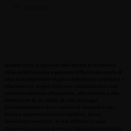
rischio del mittente.
Definizioni
E` importante tenere presente che le performance
passate non sono indicative dei rendimenti futuri.
Pertanto, non vi è alcuna garanzia di ottenere uguali
rendimenti in futuro. Il valore di un investimento ed i
proventi da esso derivanti possono diminuire, oltre
che aumentare, come conseguenza delle fluttuazioni
di mercato e dei tassi di cambio e si può verificare
Queste sono le opinioni dell'autore al momento
pertanto che gli investitori non recuperino
della pubblicazione e possono differire da quelle di
totalmente quanto originariamente investito.
altri individui/team di Janus Henderson Investors. I
riferimenti a singoli titoli non costituiscono una
raccomandazione all'acquisto, alla vendita o alla
Il regime fiscale può essere oggetto di modifiche ed i
detenzione di un titolo, di una strategia
relativi oneri dipendono dalle condizioni soggettive
d'investimento o di un settore di mercato e non
dell’investitore. In ragione di ciò, si raccomanda di
devono essere considerati redditizi. Janus
consultare i propri consulenti fiscali per
Henderson Investors, le sue affiliate o i suoi
comprendere le conseguenze fiscali
dipendenti possono avere un’esposizione nei titoli
dell’investimento.