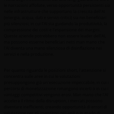
sensi dello US Investment Company Act del 1940; la
le narrazioni affollate, verso opportunità persistenti sia
vendita dei fondi non si rivolge a cittadini o residenti
nelle infrastrutture che supportano la crescita dell'AI
statunitensi.
(energia, acqua, dati e servizi critici) sia nei beneficiari
più silenziosi, in cui l'AI sta guidando la produttività, la
Qualsiasi soggetto che non sia stato debitamente
compressione dei costi e l'espansione dei margini.
autorizzato (o che non abbia le caratteristiche
Queste aziende potrebbero non essere leader dell'AI,
richieste) non dovrà cercare di accedere a quelle
ma possono esserne beneficiari netti man mano che
parti del sito che presentino restrizioni all’accesso
l'AI diventa una mano silenziosa di disinflazione nei
ovvero che richiedano un codice identificativo. Janus
servizi e nella produzione.
Henderson Investors non è, pertanto, né può essere
ritenuta responsabile del mancato rispetto di tali
Per quanto riguarda le posizioni short, l'attenzione si
restrizioni.
concentra sulle aree in cui le valutazioni
presuppongono già un'esecuzione impeccabile, in cui i
Sebbene Janus Henderson Investors ritenga che le
percorsi di monetizzazione rimangono incerti o in cui i
informazioni disponibili in questo sito siano corrette
vantaggi competitivi vengono erosi. Man mano che l'AI
alla data della loro pubblicazione, non viene data
accelera il ritmo della disruption, i mercati possono
alcuna garanzia sulla loro adeguatezza e
diventare inefficienti, creando opportunità di errori di
accuratezza. Inoltre, le informazioni e le opinioni ivi
valutazione per gli investitori più agili o in grado di