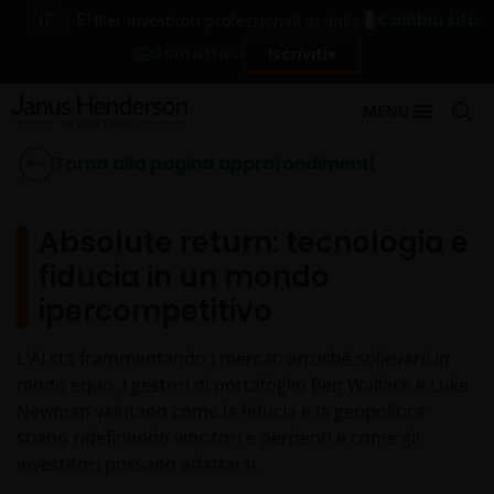
IT
EN
Cambia sito
Per investitori professionali in Italia
Contattaci
Iscriviti
MENU
Torna alla pagina approfondimenti
Absolute return: tecnologia e
fiducia in un mondo
ipercompetitivo
L'AI sta frammentando i mercati anziché sollevarli in
modo equo. I gestori di portafoglio Ben Wallace e Luke
Newman valutano come la fiducia e la geopolitica
stiano ridefinendo vincitori e perdenti e come gli
investitori possano adattarsi.