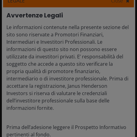
LEGALE
Close
eccezionale, quindi come possiamo
misurare il potenziale o valutare se
Avvertenze Legali
un'azienda è matura per la disruption
Le informazioni contenute nella presente sezione del
AI?
sito sono riservate a Promotori Finanziari,
Evidenza che l'AI sta accelerando la crescita
Intermediari e Investitori Professionali. Le
dei ricavi, offrendo risparmi misurabili sui
informazioni di questo sito non possono essere
costi o un miglioramento sostenuto dei
utilizzate da investitori privati. E’ responsabilità del
margini.
soggetto che accede a questo sito verificare la
La presenza di "fossati" che possono
propria qualità di promotore finanziario,
potenzialmente proteggere un'azienda
intermediario o di investitore professionale. Prima di
dall'impatto dell'AI. Ciò può includere
accettare la registrazione, Janus Henderson
competenze uniche o contratti a lungo
Investors si riserva di valutare le credenziali
termine, vantaggi in termini di dati, credenziali
dell’investitore professionale sulla base delle
di sicurezza credibili, il costo del passaggio a
informazioni fornite.
soluzioni alternative o la presenza di relazioni
di fiducia esistenti con i clienti.
Prima dell’adesione leggere il Prospetto Informativo
Misure di gestione del rischio normativo (ossia
pertinenti al fondo.
gli standard di approvvigionamento, la