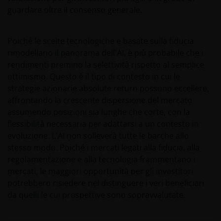
contenute potranno essere modificate in qualsiasi
guardare oltre il consenso generale.
momento e senza preavviso.
Poiché le scelte tecnologiche e basate sulla fiducia
Si ricorda che internet non è un mezzo per la
rimodellano il panorama dell'AI, è più probabile che i
trasmissione dei dati completamente sicuro. Si
rendimenti premino la selettività rispetto al semplice
declina pertanto ogni responsabilità per errori di
ottimismo. Questo è il tipo di contesto in cui le
trasmissione ovvero per danni o perdita o
strategie azionarie absolute return possono eccellere,
alterazione di dati di qualsiasi genere.
affrontando la crescente dispersione del mercato
assumendo posizioni sia lunghe che corte, con la
flessibilità necessaria per adattarsi a un contesto in
I messaggi inviati via e-mail potrebbero non essere
evoluzione. L'AI non solleverà tutte le barche allo
sicuri. Pertanto si consiglia di non inviare
stesso modo. Poiché i mercati legati alla fiducia, alla
informazioni confidenziali via e-mail. L’invio di
regolamentazione e alla tecnologia frammentano i
informazioni confidenziali via e-mail sarà
mercati, le maggiori opportunità per gli investitori
esclusivamente a rischio del mittente e con la
potrebbero risiedere nel distinguere i veri beneficiari
consapevolezza che terze parti potrebbero
da quelli le cui prospettive sono sopravvalutate.
intercettare tali informazioni. Le istruzioni inviate
tramite e-mail e al sito sono elaborate ad esclusivo