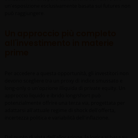
Liberté, L-1930 Lussemburgo, Lussemburgo e
un'esposizione esclusivamente basata sui futures non
regolamentata dalla Commission de Surveillance du
può raggiungere.
Secteur Financier).
Un approccio più completo
Le informazioni contenute nel presente sito non
all'investimento in materie
costituiscono un’offerta o sollecitazione
prime
all’investimento in alcuna giurisdizione, inclusa
l’Italia, in cui detta offerta o sollecitazione sia illecita
né sono indirizzate a soggetti cui sia illecito rivolgere
Per accedere a questa opportunità, gli investitori non
detta offerta o sollecitazione. I dati forniti da questo
devono scegliere tra un proxy di indice smussato e
sito hanno uno scopo meramente informativo e non
long-only o un'opzione illiquida di private equity. Un
costituiscono quindi alcuna forma di consulenza.
approccio liquido e ibrido long/short può
potenzialmente offrire una terza via, progettata per
adattarsi all'attuale regime di shock dell'offerta,
Il presente sito web non è destinato a soggetti che
incertezza politica e variabilità dell'inflazione.
risiedono negli USA, nei quali i fondi di cui tratta il
sito non sono registrati o la cui commercializzazione
e/o vendita non sono state approvate o nei quali la
Dal punto di vista dell'allocazione, la logica si basa su