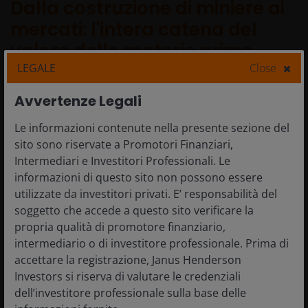
Dalla costruzione di miniere ai
mercati: l'intera catena del
valore delle materie prime
LEGALE
Close
Ciò che è sempre più evidente è che l'opportunità di
Avvertenze Legali
oggi per le materie prime si sta manifestando
Le informazioni contenute nella presente sezione del
attraverso catene di approvvigionamento estese,
sito sono riservate a Promotori Finanziari,
piuttosto che esclusivamente attraverso i prezzi spot o
Intermediari e Investitori Professionali. Le
le curve dei futures. Prendiamo d'esempio il rame.
informazioni di questo sito non possono essere
Dopo l'approvazione di una nuova miniera, possono
utilizzate da investitori privati. E’ responsabilità del
essere necessari più di un decennio per essere
soggetto che accede a questo sito verificare la
completata (una media di 17 anni in totale dalla
propria qualità di promotore finanziario,
scoperta alla produzione). Questo lungo lead time
intermediario o di investitore professionale. Prima di
aiuta a spiegare perché i cicli delle materie prime
accettare la registrazione, Janus Henderson
tendono a persistere e perché l'opportunità va oltre il
Investors si riserva di valutare le credenziali
materiale sottostante stesso. L'argomento è aggravato
dell’investitore professionale sulla base delle
dalle proiezioni attuali, che suggeriscono un calo