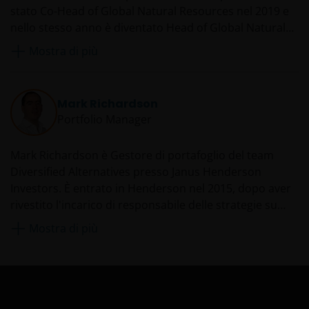
stato Co-Head of Global Natural Resources nel 2019 e
nello stesso anno è diventato Head of Global Natural
Resources, ruolo che ha ricoperto fino al 2026. In
Mostra di più
precedenza, è stato gestore di portafoglio e analista
senior delle risorse presso 90 West, acquisita da
Henderson nel 2015. Ancor prima, ha lavorato come
Mark Richardson
analista e gestore di portafoglio presso Goldman
Portfolio Manager
Sachs, Deutsche Asset Management, Zurich Scudder
Investments e AMP Investments.
Mark Richardson è Gestore di portafoglio del team
Diversified Alternatives presso Janus Henderson
Investors. È entrato in Henderson nel 2015, dopo aver
rivestito l'incarico di responsabile delle strategie su
derivati azionari in Deutsche Bank. In precedenza Mark
Mostra di più
aveva lavorato in ambito accademico. Si occupa in
particolare di ricerca, progettazione e attuazione di
svariate strategie di investimento quantitativo della
divisione.