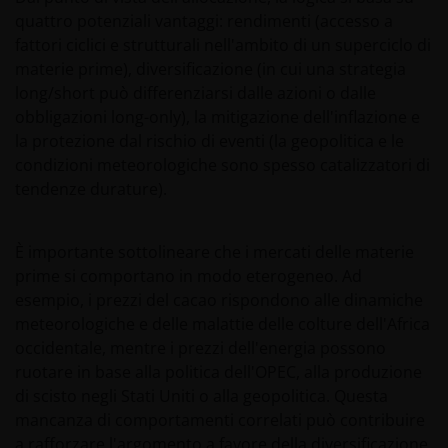
diffusione di informazioni sui fondi o sui relativi
quattro potenziali vantaggi: rendimenti (accesso a
servizi non è consentita. Si fa notare che nessuno dei
fattori ciclici e strutturali nell'ambito di un superciclo di
fondi menzionati in questo sito web è registrato ai
materie prime), diversificazione (in cui una strategia
sensi dello US Securities Act del 1933, né registrato ai
long/short può differenziarsi dalle azioni o dalle
sensi dello US Investment Company Act del 1940; la
obbligazioni long-only), la mitigazione dell'inflazione e
vendita dei fondi non si rivolge a cittadini o residenti
la protezione dal rischio di eventi (la geopolitica e le
statunitensi.
condizioni meteorologiche sono spesso catalizzatori di
tendenze durature).
Qualsiasi soggetto che non sia stato debitamente
autorizzato (o che non abbia le caratteristiche
È importante sottolineare che i mercati delle materie
richieste) non dovrà cercare di accedere a quelle
prime si comportano in modo eterogeneo. Ad
parti del sito che presentino restrizioni all’accesso
esempio, i prezzi del cacao rispondono alle dinamiche
ovvero che richiedano un codice identificativo. Janus
meteorologiche e delle malattie delle colture dell'Africa
Henderson Investors non è, pertanto, né può essere
occidentale, mentre i prezzi dell'energia possono
ritenuta responsabile del mancato rispetto di tali
ruotare in base alla politica dell'OPEC, alla produzione
restrizioni.
di scisto negli Stati Uniti o alla geopolitica. Questa
mancanza di comportamenti correlati può contribuire
a rafforzare l'argomento a favore della diversificazione
Sebbene Janus Henderson Investors ritenga che le