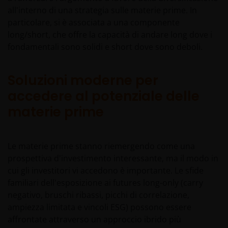
all'interno di una strategia sulle materie prime. In
informazioni disponibili in questo sito siano corrette
particolare, si è associata a una componente
alla data della loro pubblicazione, non viene data
long/short, che offre la capacità di andare long dove i
alcuna garanzia sulla loro adeguatezza e
fondamentali sono solidi e short dove sono deboli.
accuratezza. Inoltre, le informazioni e le opinioni ivi
contenute potranno essere modificate in qualsiasi
momento e senza preavviso.
Soluzioni moderne per
accedere al potenziale delle
Si ricorda che internet non è un mezzo per la
materie prime
trasmissione dei dati completamente sicuro. Si
declina pertanto ogni responsabilità per errori di
trasmissione ovvero per danni o perdita o
Le materie prime stanno riemergendo come una
alterazione di dati di qualsiasi genere.
prospettiva d'investimento interessante, ma il modo in
cui gli investitori vi accedono è importante. Le sfide
familiari dell'esposizione ai futures long-only (carry
I messaggi inviati via e-mail potrebbero non essere
negativo, bruschi ribassi, picchi di correlazione,
sicuri. Pertanto si consiglia di non inviare
ampiezza limitata e vincoli ESG) possono essere
informazioni confidenziali via e-mail. L’invio di
affrontate attraverso un approccio ibrido più
informazioni confidenziali via e-mail sarà