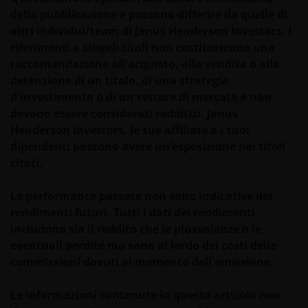
della pubblicazione e possono differire da quelle di
dell’investitore. In ragione di ciò, si raccomanda di
altri individui/team di Janus Henderson Investors. I
consultare i propri consulenti fiscali per
riferimenti a singoli titoli non costituiscono una
comprendere le conseguenze fiscali
raccomandazione all'acquisto, alla vendita o alla
dell’investimento.
detenzione di un titolo, di una strategia
d'investimento o di un settore di mercato e non
In caso di dubbi di ogni tipo sulle informazioni
devono essere considerati redditizi. Janus
contenute in questo sito si prega di rivolgersi ad un
Henderson Investors, le sue affiliate o i suoi
consulente finanziario, poichè Janus Henderson
dipendenti possono avere un’esposizione nei titoli
Investors non fornisce alcuna forma di consulenza.
citati.
Le performance passate non sono indicative dei
Privacy e Cookie Policy
rendimenti futuri. Tutti i dati dei rendimenti
includono sia il reddito che le plusvalenze o le
In Janus Henderson Investors prendiamo molto sul
eventuali perdite ma sono al lordo dei costi delle
serio la privacy dei nostri clienti e ci adoperiamo per
commissioni dovuti al momento dell'emissione.
proteggere i vostri dati personali. Crediamo sia
importante che lei sia al corrente di come trattiamo
Le informazioni contenute in questo articolo non
le informazioni sul suo conto che riceviamo