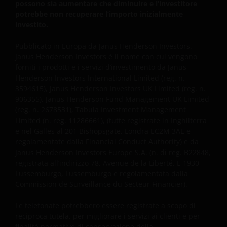
possono sia aumentare che diminuire e l’investitore
potrebbe non recuperare l’importo inizialmente
investito.
Pubblicato in Europa da Janus Henderson Investors.
Janus Henderson Investors è il nome con cui vengono
forniti i prodotti e i servizi d’investimento da Janus
Henderson Investors International Limited (reg. n.
3594615), Janus Henderson Investors UK Limited (reg. n.
906355), Janus Henderson Fund Management UK Limited
(reg. n. 2678531), Tabula Investment Management
Limited (n. reg. 11286661), (tutte registrate in Inghilterra
e nel Galles al 201 Bishopsgate, Londra EC2M 3AE e
regolamentate dalla Financial Conduct Authority) e da
Janus Henderson Investors Europe S.A. (n. di reg. B22848,
registrata all’indirizzo 78, Avenue de la Liberté, L-1930
Lussemburgo, Lussemburgo e regolamentata dalla
Commission de Surveillance du Secteur Financier).
Le telefonate potrebbero essere registrate a scopo di
reciproca tutela, per migliorare i servizi ai clienti e per
finalità normative di conservazione della