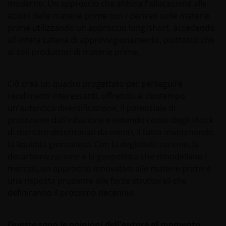
moderno. Un approccio che abbina l'allocazione alle
esclusivamente a rischio del mittente e con la
azioni delle materie prime con i derivati sulle materie
consapevolezza che terze parti potrebbero
prime utilizzando un approccio long/short, accedendo
intercettare tali informazioni. Le istruzioni inviate
all'intera catena di approvvigionamento, piuttosto che
tramite e-mail e al sito sono elaborate ad esclusivo
ai soli produttori di materie prime.
rischio del mittente.
Ciò crea un quadro progettato per perseguire
E` importante tenere presente che le performance
rendimenti interessanti, offrendo al contempo
passate non sono indicative dei rendimenti futuri.
un'autentica diversificazione, il potenziale di
Pertanto, non vi è alcuna garanzia di ottenere uguali
protezione dall'inflazione e tenendo conto degli shock
rendimenti in futuro. Il valore di un investimento ed i
di mercato determinati da eventi, il tutto mantenendo
proventi da esso derivanti possono diminuire, oltre
la liquidità giornaliera. Con la deglobalizzazione, la
che aumentare, come conseguenza delle fluttuazioni
decarbonizzazione e la geopolitica che rimodellano i
di mercato e dei tassi di cambio e si può verificare
mercati, un approccio innovativo alle materie prime è
pertanto che gli investitori non recuperino
una risposta prudente alle forze strutturali che
totalmente quanto originariamente investito.
definiranno il prossimo decennio.
Il regime fiscale può essere oggetto di modifiche ed i
Queste sono le opinioni dell'autore al momento
relativi oneri dipendono dalle condizioni soggettive