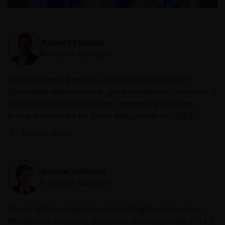
Robert Shimell
Portfolio Manager
Robert Shimell è gestore di portafoglio del team
Diversified Alternatives di Janus Henderson Investors. È
responsabile delle strategie Commodity del team.
Prima di entrare a far parte dell'azienda nel 2023,
Robert ha lavorato in Blackrock dal 2009 al 2022, prima
Mostra di più
come responsabile delle materie prime globali fino al
2018, quindi come responsabile della gestione del
portafoglio istituzionale, EMEA. In precedenza, ha
Daniel Sullivan
ricoperto vari ruoli presso Barclays Global Investors
Portfolio Manager
dal 2004, prima come gestore di portafogli azionari fino
al 2006, poi come responsabile delle materie prime
Daniel Sullivan è gestore di portafoglio presso Janus
globali.
Henderson Investors, posizione che ricopre dal 2019. È