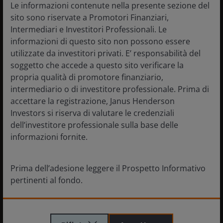
Le informazioni contenute nella presente sezione del
e quella statunitense?
sito sono riservate a Promotori Finanziari,
11 marzo 2026
Intermediari e Investitori Professionali. Le
informazioni di questo sito non possono essere
utilizzate da investitori privati. E’ responsabilità del
soggetto che accede a questo sito verificare la
propria qualità di promotore finanziario,
intermediario o di investitore professionale. Prima di
accettare la registrazione, Janus Henderson
Quick view: Considerazioni di
Investors si riserva di valutare le credenziali
investimento sulla prolungata
dell’investitore professionale sulla base delle
incertezza in Iran
informazioni fornite.
Mar 9, 2026
Prima dell’adesione leggere il Prospetto Informativo
pertinenti al fondo.
Quick view: la sensibilità ai
prezzi dell'energia potrebbe
Le informazioni contenute in questo sito sono state
guidare la differenziazione dei