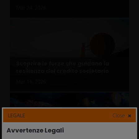
Mar 24, 2026
Scoprire le forze che guidano la
resilienza del credito societario
Mar 19, 2026
LEGALE
Close
Cosa c'è dietro la divergenza
Avvertenze Legali
tra la tecnologia internazionale