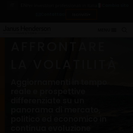
IT
EN
Cambia sito
Per investitori professionali in Italia
Contattaci
Iscriviti
MENU
AFFRONTARE
LA VOLATILITÀ
Aggiornamenti in tempo
reale e prospettive
differenziate su un
panorama di mercato,
politico ed economico in
continua evoluzione