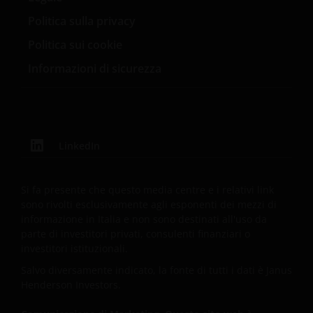
Politica sulla privacy
Qualsiasi soggetto che non sia stato debitamente
autorizzato (o che non abbia le caratteristiche
Politica sui cookie
richieste) non dovrà cercare di accedere a quelle
Informazioni di sicurezza
parti del sito che presentino restrizioni all’accesso
ovvero che richiedano un codice identificativo. Janus
Henderson Investors non è, pertanto, né può essere
ritenuta responsabile del mancato rispetto di tali
restrizioni.
LinkedIn
Sebbene Janus Henderson Investors ritenga che le
Si fa presente che questo media centre e i relativi link
informazioni disponibili in questo sito siano corrette
sono rivolti esclusivamente agli esponenti dei mezzi di
informazione in Italia e non sono destinati all'uso da
alla data della loro pubblicazione, non viene data
parte di investitori privati, consulenti finanziari o
alcuna garanzia sulla loro adeguatezza e
investitori istituzionali.
accuratezza. Inoltre, le informazioni e le opinioni ivi
Salvo diversamente indicato, la fonte di tutti i dati è Janus
contenute potranno essere modificate in qualsiasi
Henderson Investors.
momento e senza preavviso.