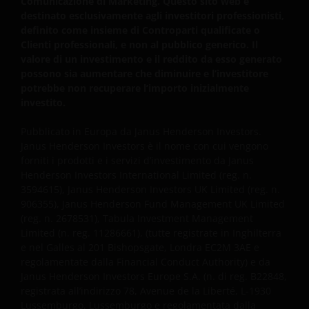
Comunicazione di Marketing. Questo sito web è
destinato esclusivamente agli investitori professionisti,
Si ricorda che internet non è un mezzo per la
definito come insieme di Controparti qualificate o
trasmissione dei dati completamente sicuro. Si
Clienti professionali, e non al pubblico generico. Il
declina pertanto ogni responsabilità per errori di
valore di un investimento e il reddito da esso generato
trasmissione ovvero per danni o perdita o
possono sia aumentare che diminuire e l’investitore
alterazione di dati di qualsiasi genere.
potrebbe non recuperare l’importo inizialmente
investito.
I messaggi inviati via e-mail potrebbero non essere
Pubblicato in Europa da Janus Henderson Investors.
sicuri. Pertanto si consiglia di non inviare
Janus Henderson Investors è il nome con cui vengono
forniti i prodotti e i servizi d’investimento da Janus
informazioni confidenziali via e-mail. L’invio di
Henderson Investors International Limited (reg. n.
informazioni confidenziali via e-mail sarà
3594615), Janus Henderson Investors UK Limited (reg. n.
esclusivamente a rischio del mittente e con la
906355), Janus Henderson Fund Management UK Limited
consapevolezza che terze parti potrebbero
(reg. n. 2678531), Tabula Investment Management
intercettare tali informazioni. Le istruzioni inviate
Limited (n. reg. 11286661), (tutte registrate in Inghilterra
tramite e-mail e al sito sono elaborate ad esclusivo
e nel Galles al 201 Bishopsgate, Londra EC2M 3AE e
rischio del mittente.
regolamentate dalla Financial Conduct Authority) e da
Janus Henderson Investors Europe S.A. (n. di reg. B22848,
registrata all’indirizzo 78, Avenue de la Liberté, L-1930
E` importante tenere presente che le performance
Lussemburgo, Lussemburgo e regolamentata dalla