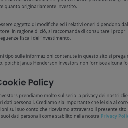
e dei lanci che ai venti contrari macroeconomici. Mentre i
e quanto originariamente investito.
ra da monitorare, il contesto normativo si è dimostrato
nde biotecnologiche hanno evidenziato un maggiore
ione cardine e percorsi di approvazione.
 essere oggetto di modifiche ed i relativi oneri dipendono dal
itore. In ragione di ciò, si raccomanda di consultare i propri 
guenze fiscali dell’investimento.
conferenza e alle riunioni costruttive di ogni membro
vazione ci ha reso sempre più entusiasti delle
 settore nel 2026.
ni tipo sulle informazioni contenute in questo sito si prega 
io, poichè Janus Henderson Investors non fornisce alcuna f
Cookie Policy
bili cambiamenti all'orizzonte del
vestors prendiamo molto sul serio la privacy dei nostri cli
ri dati personali. Crediamo sia importante che lei sia al cor
ioni sul suo conto che riceviamo attraverso il presente sit
 suoi dati personali come stabilito nella nostra
Privacy Poli