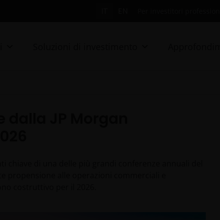
IT
EN
Per investitori professiona
i
Soluzioni di investimento
Approfondim
ve dalla JP Morgan
2026
i chiave di una delle più grandi conferenze annuali del
orte propensione alle operazioni commerciali e
no costruttivo per il 2026.