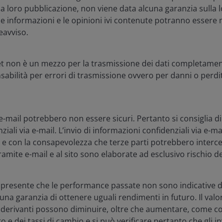
itiche, le fusioni e acquisizioni e
lla loro pubblicazione, non viene data alcuna garanzia sulla
one
 le informazioni e le opinioni ivi contenute potranno essere 
avviso.
ne dell'anno, la notevole assenza di annunci di M&A
quest'anno ha attirato l'attenzione. A nostro avviso ciò
et non è un mezzo per la trasmissione dei dati completament
anno a venire. Più probabilmente, la raffica di
abilità per errori di trasmissione ovvero per danni o perdit
o meno transazioni pronte per la firma in coda per
6 sarà un anno attivo per le fusioni e acquisizioni
dai commenti dei dirigenti delle grandi case
 e-mail potrebbero non essere sicuri. Pertanto si consiglia d
r le acquisizioni strategiche. L'ultimo giorno della
iali via e-mail. L’invio di informazioni confidenziali via e-
i di dollari di Boston Scientific per Penumbra, a
e e con la consapevolezza che terze parti potrebbero intercet
i alta qualità nel settore della tecnologia medica.
tramite e-mail e al sito sono elaborate ad esclusivo rischio d
rata un ritorno a tempi più normali per il settore. Dopo
 presente che le performance passate non sono indicative de
 dazi e dalla volatilità delle politiche, il miglioramento
cuna garanzia di ottenere uguali rendimenti in futuro. Il val
nnovazione. Le aziende hanno pubblicato un flusso
o derivanti possono diminuire, oltre che aumentare, come c
re-annunci, prestando maggiore attenzione ai progressi
o e dei tassi di cambio e si può verificare pertanto che gli i