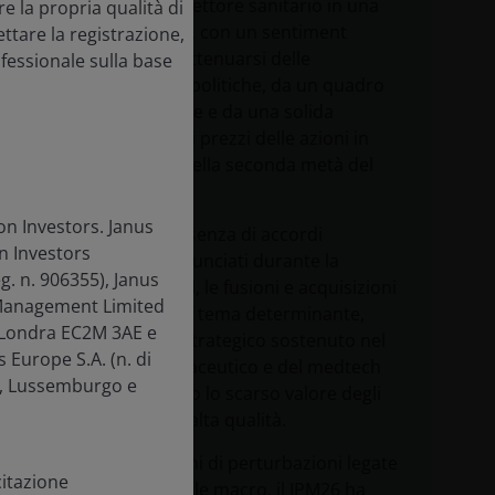
2026 ha visto il settore sanitario in una
re la propria qualità di
posizione solida, con un sentiment
ttare la registrazione,
sostenuto dall'attenuarsi delle
ofessionale sulla base
preoccupazioni politiche, da un quadro
normativo stabile e da una solida
performance dei prezzi delle azioni in
tutto il settore nella seconda metà del
2025.
on Investors. Janus
Nonostante l'assenza di accordi
n Investors
blockbuster annunciati durante la
g. n. 906355), Janus
settimana di JPM, le fusioni e acquisizioni
 Management Limited
sono rimaste un tema determinante,
e, Londra EC2M 3AE e
con l'interesse strategico sostenuto nel
 Europe S.A. (n. di
settore biofarmaceutico e del medtech
go, Lussemburgo e
che ha rafforzato lo scarso valore degli
asset growth di alta qualità.
Dopo diversi anni di perturbazioni legate
citazione
alle politiche e alle macro, il JPM26 ha