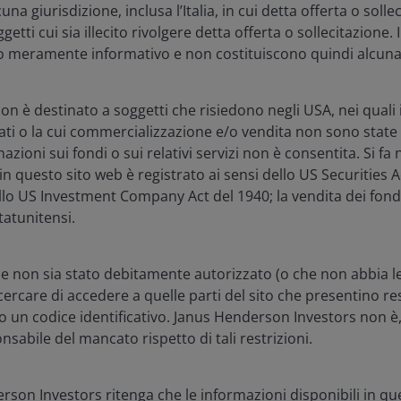
una giurisdizione, inclusa l’Italia, in cui detta offerta o sollec
etti cui sia illecito rivolgere detta offerta o sollecitazione. 
 meramente informativo e non costituiscono quindi alcuna
giati a San Francisco per il secondo anno consecutivo,
i due anni precedenti. Questa volta, il bel tempo è
imista sul campo. Mentre la conferenza dell'anno
on è destinato a soggetti che risiedono negli USA, nei quali i f
riale, il settore sanitario – e il biotech in particolare –
ati o la cui commercializzazione e/o vendita non sono state
à del 2025, recuperando da un inizio d'anno debole e
mazioni sui fondi o sui relativi servizi non è consentita. Si 
mestre.
in questo sito web è registrato ai sensi dello US Securities A
ello US Investment Company Act del 1940; la vendita dei fondi
statunitensi.
diversi fattori hanno contribuito a questa forza. Nel
re chiarezza sulla riforma dei prezzi dei farmaci e ora
osi. La Food and Drug Administration (FDA) ha
e non sia stato debitamente autorizzato (o che non abbia le
farmaceutica statunitense, rispettando ampiamente le
ercare di accedere a quelle parti del sito che presentino res
ovi programmi per accelerare le approvazioni dei
o un codice identificativo. Janus Henderson Investors non è
contribuito a rilanciare le fusioni e acquisizioni (M&A),
sabile del mancato rispetto di tali restrizioni.
ta dell'JPM26.
on Investors ritenga che le informazioni disponibili in que