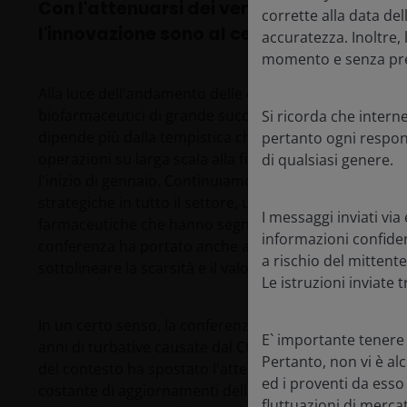
Con l'attenuarsi dei venti contrari alle pol
corrette alla data de
l'innovazione sono al centro dell'attenzi
accuratezza. Inoltre,
momento e senza pre
Alla luce dell'andamento delle operazioni fino alla fi
biofarmaceutici di grande successo alla conferenza di 
Si ricorda che intern
dipende più dalla tempistica che da un presagio per l'
pertanto ogni respons
operazioni su larga scala alla fine del 2025 ha lasciat
di qualsiasi genere.
l'inizio di gennaio. Continuiamo a prevedere che il 202
strategiche in tutto il settore, una visione rafforzata 
I messaggi inviati via
farmaceutiche che hanno segnalato un forte appetito pe
informazioni confidenz
conferenza ha portato anche all'offerta di 14,5 miliard
a rischio del mittent
sottolineare la scarsità e il valore degli asset growth d
Le istruzioni inviate 
In un certo senso, la conferenza di quest'anno è semb
E` importante tenere
anni di turbative causate dal COVID, dall'inflazione, dai
Pertanto, non vi è al
del contesto ha spostato l'attenzione di nuovo sull'i
ed i proventi da ess
costante di aggiornamenti della pipeline e annunci p
fluttuazioni di mercat