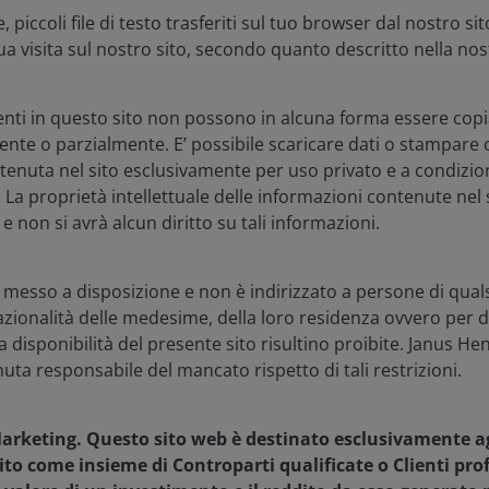
, piccoli file di testo trasferiti sul tuo browser dal nostro s
el 2025, i team di gestione sono arrivati alla
 tua visita sul nostro sito, secondo quanto descritto nella no
onte politico e con un settore molto più forte. Con il
no il settore, le grandi aziende farmaceutiche
 conversazioni ancora una volta incentrate sulle
enti in questo sito non possono in alcuna forma essere copi
mente o parzialmente. E’ possibile scaricare dati o stampare 
nuta nel sito esclusivamente per uso privato e a condizio
 La proprietà intellettuale delle informazioni contenute nel 
 il 2026 si preannuncia come "l'anno della pillola", con
 non si avrà alcun diritto su tali informazioni.
i nuova generazione progettate per ampliare l'accesso
a. Oltre all'obesità, vediamo anche molteplici aree
re i paradigmi terapeutici nei prossimi anni.
è messo a disposizione e non è indirizzato a persone di quals
 nazionalità delle medesime, della loro residenza ovvero per d
o la disponibilità del presente sito risultino proibite. Janus 
alla combinazione di malattie infiammatorie intestinali
nuta responsabile del mancato rispetto di tali restrizioni.
bbero avere importanti implicazioni per le aziende che
o oncologico
, sono attesi dati importanti sui nuovi
 lunga data di inibitore del checkpoint più
rketing. Questo sito web è destinato esclusivamente agl
eca, Merck e altri. E
le neuroscienze
si stanno
nito come insieme di Controparti qualificate o Clienti prof
pie mirate alla prevenzione dell'Alzheimer, della