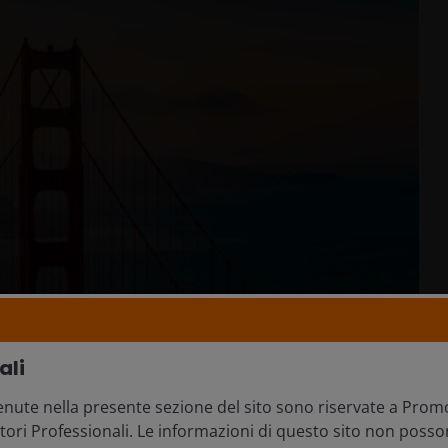
ali
nute nella presente sezione del sito sono riservate a Promo
itori Professionali. Le informazioni di questo sito non posso