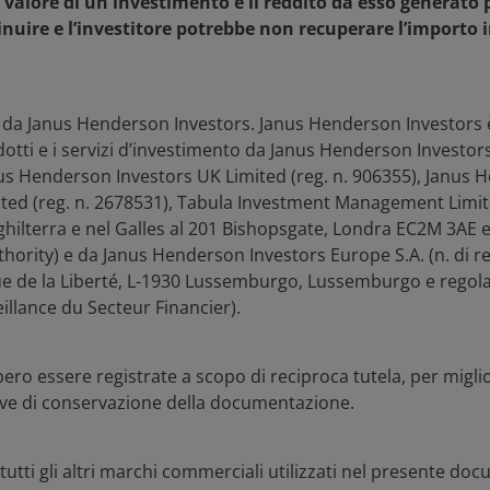
l valore di un investimento e il reddito da esso generato
a le aree più importanti da tenere d'occhio quest'anno e
uire e l’investitore potrebbe non recuperare l’importo 
a migliore visibilità degli utili, sostenuta da pipeline in
 da Janus Henderson Investors. Janus Henderson Investors è
talizzatori a breve termine richiedono un'attenta
dotti e i servizi d’investimento da Janus Henderson Investor
o per i prodotti farmaceutici nel 2026 è sempre più
anus Henderson Investors UK Limited (reg. n. 906355), Janus
d (reg. n. 2678531), Tabula Investment Management Limite
Inghilterra e nel Galles al 201 Bishopsgate, Londra EC2M 3AE
hority) e da Janus Henderson Investors Europe S.A. (n. di re
enue de la Liberté, L-1930 Lussemburgo, Lussemburgo e regol
llance du Secteur Financier).
una lista completa di traguardi clinici nel
ro essere registrate a scopo di reciproca tutela, per migliora
tive di conservazione della documentazione.
utti gli altri marchi commerciali utilizzati nel presente d