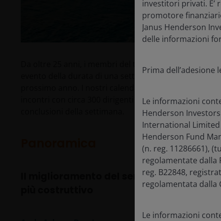
investitori privati. E
promotore finanziario
Janus Henderson Inves
delle informazioni for
Da oltre 25 anni, i membri del team Healthcare parte
Prima dell’adesione l
evento della durata di una settimana che si svolge ogni
prossimo anno. I nostri calendari sono stati di nuovo f
incontri con circa 300 dirigenti e leader del settore. D
Le informazioni cont
conclusioni della settimana.
Henderson Investors
International Limited
Henderson Fund Mana
Panoramica
(n. reg. 11286661), (
regolamentate dalla F
reg. B22848, registra
Il miglioramento del sentiment è accom
regolamentata dalla 
più costruttivo
Le informazioni conte