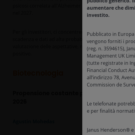
pubblico generico. I
psicosi correlata all'Alzheimer e della depressione tr
aumentare che dimin
nel 2027.
investito.
Per gli investitori, ci concentreremmo su società con un
Pubblicato in Europa
scadenza e dati ad alta probabilità. Come sempre, i ca
vengono forniti i pro
valutazione delle aspettative, ma l'assetto complessiv
(reg. n. 3594615), J
positivo.
Management UK Limite
(tutte registrate in 
Financial Conduct Aut
Biotecnologia
all’indirizzo 78, Av
Commission de Survei
Propensione costante per le operazioni e 
2026
Le telefonate potrebbe
e per finalità norma
Agustin Mohedas
Janus Henderson® e t