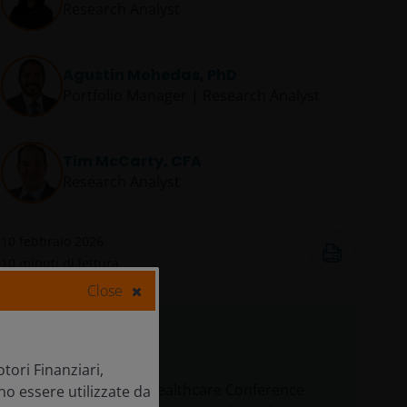
Research Analyst
Agustin Mohedas, PhD
Portfolio Manager | Research Analyst
Tim McCarty, CFA
Research Analyst
10 febbraio 2026
10
minuti di lettura
Close
In sintesi
tori Finanziari,
La J.P. Morgan Healthcare Conference
no essere utilizzate da