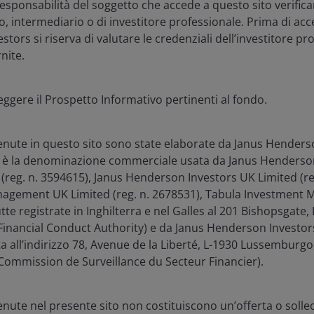
’ responsabilità del soggetto che accede a questo sito verifica
, intermediario o di investitore professionale. Prima di acce
tors si riserva di valutare le credenziali dell’investitore pr
nite.
cipano all'annuale JP Morgan Healthcare Conference, un
eggere il Prospetto Informativo pertinenti al fondo.
 gennaio e contribuisce a dare il tono al settore per il
itti dall'alba al tramonto, con presentazioni aziendali e
i seguito, condividiamo alcuni punti salienti e
enute in questo sito sono state elaborate da Janus Henders
 è la denominazione commerciale usata da Janus Henderso
 (reg. n. 3594615), Janus Henderson Investors UK Limited (re
gement UK Limited (reg. n. 2678531), Tabula Investment
tutte registrate in Inghilterra e nel Galles al 201 Bishopsgat
inancial Conduct Authority) e da Janus Henderson Investors
ta all’indirizzo 78, Avenue de la Liberté, L-1930 Lussembur
pagnato da un contesto settoriale sempre
Commission de Surveillance du Secteur Financier).
nute nel presente sito non costituiscono un’offerta o solle