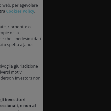
ito web, per agevolare
stra
Cookies Policy
.
ate, riprodotte o
copie della
ne che i medesimi dati
sito spetta a Janus
ivoglia giurisdizione
iversi motivi,
Henderson Investors non
i investitori
essionali, e non al