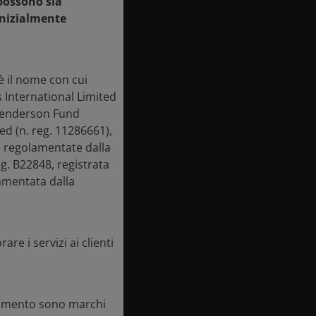
 possono sia
inizialmente
 il nome con cui
s International Limited
 Henderson Fund
d (n. reg. 11286661),
 e regolamentate dalla
g. B22848, registrata
amentata dalla
re i servizi ai clienti
ocumento sono marchi